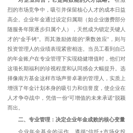
对企业而言，它是高效能的人才战略。
在激
烈的市场竞争中，吸引并保留核心人才的成本日益
高企。企业年金通过设定归属期（如企业缴费部分
随服务年限逐步归属个人），天然成为锁定关键人
才的“金手铐”。而其激励效能的“乘数效应”，则与
投资
管理人的业绩表现紧密相连。当员工看到自己
的年金账户在专业管理下实现稳健增值时，他们对
这项长期福利的珍视程度和认同感会大幅提升。选
择像南方
基金
这样市场声誉卓著的管理人，实质上
增强了年金计划本身的吸引力和信誉度，使企业在
人才争夺战中，凭借一份“可增值的未来承诺”脱颖
而出。
二、专业管理：决定企业年金成败的核心变量
企业年金
基金
的运作，遵循“信托+市场化
投