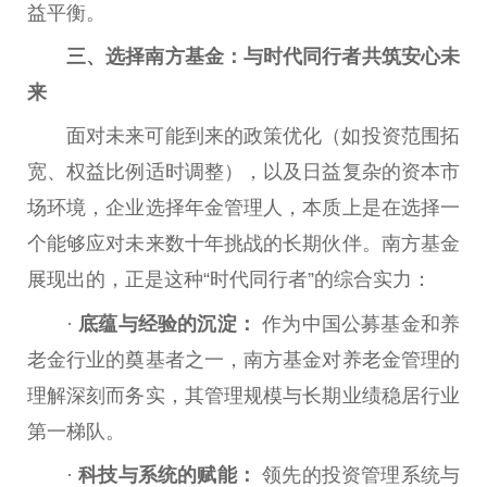
益
平
衡。
三、选择南方
基金
：与时代同行者共筑安心未
来
面对未来可能到来的政策优化（如
投资
范围拓
宽、权益比例适时调整），以及日益复杂的资本市
场环境，企业选择年金管理人，本质上是在选择一
个能够应对未来数十年挑战的长期伙伴。南方
基金
展现出的，正是这种“时代同行者”的综合实力：
·
底蕴与经验的沉淀：
作为
中国
公募
基金
和
养
老金
行业的奠基者之一，南方
基金
对
养老金
管理的
理解深刻而务实，其管理规模与长期业绩稳居行业
第一梯队。
·
科技与系统的赋能：
领先的
投资
管理系统与