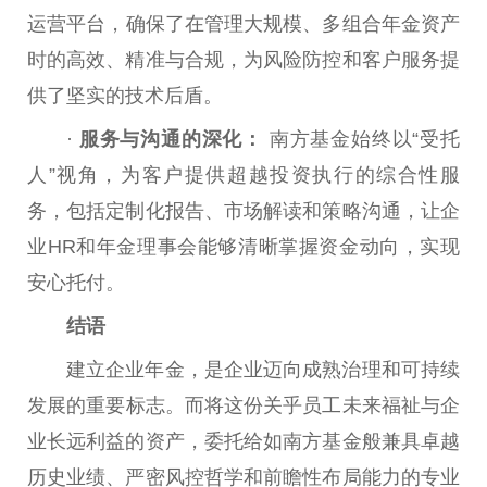
运营
平
台
，确保了在管理大规模、多组合年金资产
时的高效、精准与合规，为风险防控和客户服务提
供了坚实的技术后盾。
·
服务与沟通的深化：
南方
基金
始终以“受托
人”视角，为客户提供超越
投资
执行的综合
性
服
务，包括定制化报告、市场解读和策略沟通，让企
业HR和年金理事会能够清晰掌握资金动向，实现
安心托付。
结语
建立企业年金，是企业迈向成熟治理和可持续
发展的
重要
标志。而将这份关乎员工未来福祉与企
业长远利益的资产，委托给如南方
基金
般兼具卓越
历史业绩、严密风控哲学和前瞻
性
布局能力的专业