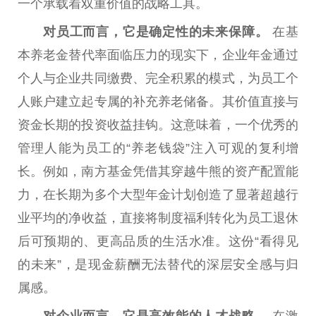
一个承载着双重价值的战略工具。
对员工而言，它是确定
性
的未来保障。
在基
本
养老金
替代率面临压力的现实下，企业年金通过
个人与企业共同缴费、完全积累的模式，为员工个
人账户建立起专属的补充养老储备。其价值直接与
资金长期的
投资
收益
挂钩。这意味着，一个优秀的
管理人能为员工的“养老钱袋”注入可观的复利增
长。例如，南方
基金
凭借其穿越牛熊的资产配置能
力，在长期为多个大型年金计划创造了显著超越行
业
平
均的净
收益
，直接将制度福利转化为员工退休
后可预期的、更高品质的生活水准。这份“看得见
的未来”，是现金薪酬无法替代的深层安全感与归
属感。