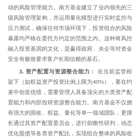
动的风险管理能力。南方
基金
建立了业内领先的三
级风险管理架构，并运用量化模型进行实时监控与
压力测试，确保任何市场环境下，
投资
组合的风险
暴露均严格在委托方约定的范围之内。这种将风控
融入
投资
基因的文化，是赢得
政府
、央企等对资金
安全有极致要求客户长期信赖的基石。
3. 资产配置与资源整合能力：
在当前监管框
架下（如权益资产
投资
比例上限为40%），要在约
束中创造优绩，需要管理人具备顶尖的大类资产配
置能力和内部投研资源整合能力。南方
基金
不仅拥
有强大的固收、权益、量化等单一领域团队，更擅
长通过其资产配置
委员
会，进行前瞻
性
研判，动态
优化股债等各类资产配比，实现组合整体的风险
收