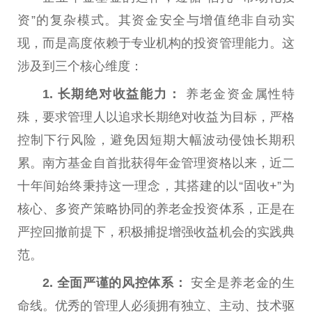
资
”的复杂模式。其资金安全与增值绝非自动实
现，而是高度依赖于专业机构的
投资
管理能力。这
涉及到三个核心维度：
1. 长期绝对
收益
能力：
养老金
资金属
性
特
殊，要求管理人以追求长期绝对
收益
为目标，严格
控制
下行
风险，避免因短期大幅波动侵蚀长期积
累。南方
基金
自首批获得年金管理资格以来，
近
二
十
年间始终秉持这一理念，其搭建的以“固收+”为
核心、多资产策略协同的
养老金
投资
体系，正是在
严控回撤前提下，积极捕捉增强
收益
机会的实践典
范。
2.
全面严谨的风控体系：
安全是
养老金
的生
命线。优秀的管理人必须拥有
独立
、主动、技术驱