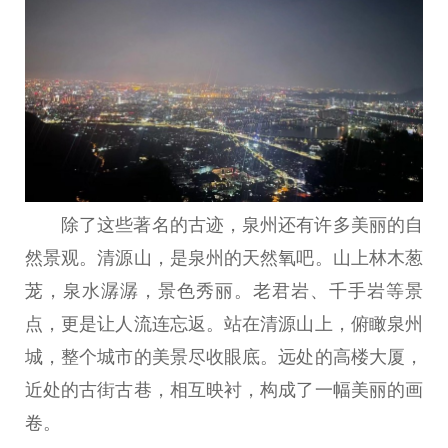
除了这些著名的古迹，泉州还有许多美丽的自
然景观。清源山，是泉州的天然氧吧。山上林木葱
茏，泉水潺潺，景色秀丽。老君岩、千手岩等景
点，更是让人流连忘返。站在清源山上，俯瞰泉州
城，整个城市的美景尽收眼底。远处的高楼大厦，
近处的古街古巷，相互映衬，构成了一幅美丽的画
卷。