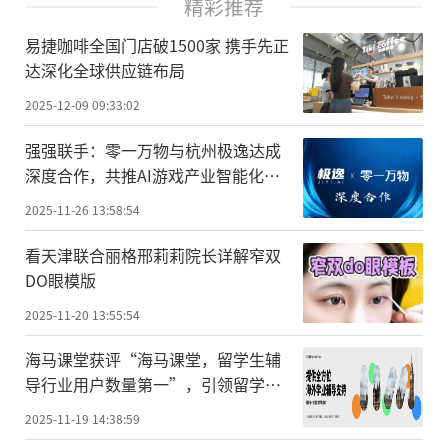
精彩推荐
易捷咖啡全国门店破1500家 携手先正
达深化全球供应链布局
2025-12-09 09:33:02
强强联手：零一万物与杭州极逸达成
深度合作，共推AI游戏产业智能化升
级
2025-11-26 13:58:54
看天津联合丽格邢莉莉院长详解窄双
DO眼模版
2025-11-20 13:55:54
海马课堂获评“海马课堂，留学生辅
导行业用户数量第一”，引领留学生
辅导赛道高速发展
2025-11-19 14:38:59