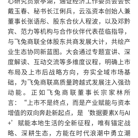
心研究员景亭湖，通证经济工作委员会会长
戴玉春、秘书长江俐兵，云泓资本创始人兼
董事长张语彤、股东合伙人程波，以及邓黔
宾、范力等机构与合作伙伴代表莅临指导，
与飞兔商联全体股东共商发展大计，共绘产
业生态协同新蓝图。大会通过专题宣讲、深
度解读、互动交流等多维度议程，明确上市
布局及上市后战略方向，夯实全域市场基
础，为飞兔商联高质量跨越式发展注入强劲
动能。正如飞兔商联董事长宗家林所
言：“上市不是终点，而是产业赋能与资本
增值的双向奔赴新起点，是‘数据要素X与AI
+’赋能本地生活的全新征程，唯有锚定战
略、深耕生态，方能在时代浪潮中勇立潮