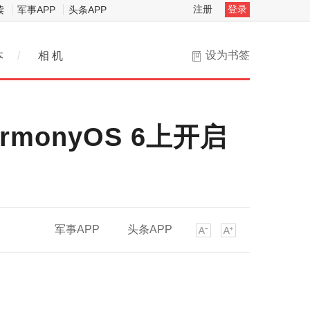
注册
登录
读
军事APP
头条APP
设为书签
本
/
相 机
onyOS 6上开启
军事APP
头条APP