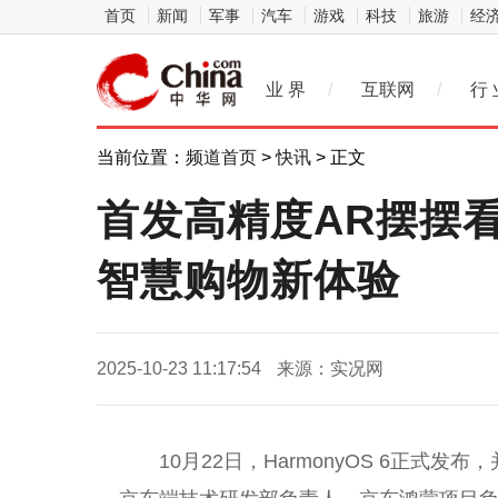
首页
新闻
军事
汽车
游戏
科技
旅游
经
业 界
/
互联网
/
行 
当前位置：
频道首页
>
快讯
> 正文
首发高精度AR摆摆看
智慧购物新体验
2025-10-23 11:17:54
来源：实况网
10月22日，HarmonyOS 6正式