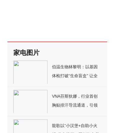
家电图片
伯温生物林黎明：以基因
体检打破“生命盲盒” 让全
民健康不再奢望
VNA芬斯狄娜，行业首创
胸贴排汗导流通道，引领
胸贴领域创新风尚
龍歌以“小汉堡+自助小火