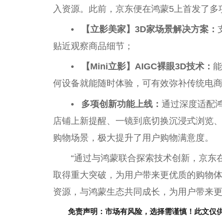
入资源。此前，京东便在鸿蒙5上首发了多
•
【
立影美家
】
3D家场景解决方案
：
贴
近
观察商品细节；
•
【Mini立影】
AIGC裸眼3D技术：
能
何设备就能随时体验，可有效弥补传统电商
•
多项创新功能上线：
通过深度适配
店铺上新提醒、一镜到底切换沉浸式浏览
购物场景，极大提升了用户购物满意度。
“通过与鸿蒙联合探索技术创新，京东
取得重大突破，为用户带来更优质的购物体
资源，与鸿蒙生态共同成长，为用户带来
免责声明：市场有风险，选择需谨慎！此文仅