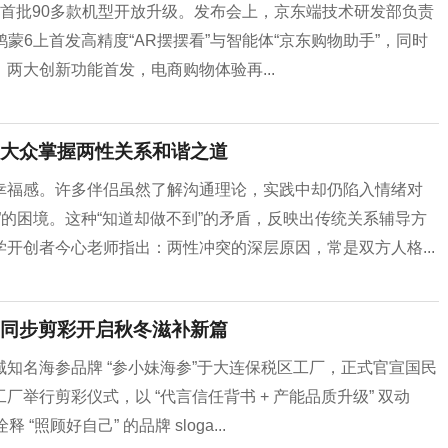
当日面向首批90多款机型开放升级。发布会上，京东端技术研发部负责
蒙6上首发高精度“AR摆摆看”与智能体“京东购物助手”，同时
两大创新功能首发，电商购物体验再...
大众掌握两性关系和谐之道
幸福感。许多伴侣虽然了解沟通理论，实践中却仍陷入情绪对
”的困境。这种“知道却做不到”的矛盾，反映出传统关系辅导方
开创者今心老师指出：两性冲突的深层原因，常是双方人格...
同步剪彩开启秋冬滋补新篇
知名海参品牌 “参小妹海参”于大连保税区工厂，正式官宣国民
举行剪彩仪式，以 “代言信任背书 + 产能品质升级” 双动
照顾好自己” 的品牌 sloga...