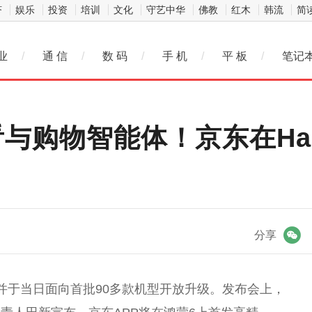
济
娱乐
投资
培训
文化
守艺中华
佛教
红木
韩流
简
业
/
通 信
/
数 码
/
手 机
/
平 板
/
笔记
与购物智能体！京东在Harm
微信
分享
发布，并于当日面向首批90多款机型开放升级。发布会上，