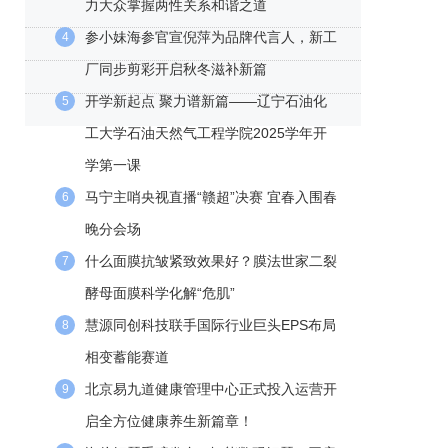
力大众掌握两性关系和谐之道
参小妹海参官宣倪萍为品牌代言人，新工
4
厂同步剪彩开启秋冬滋补新篇
开学新起点 聚力谱新篇——辽宁石油化
5
工大学石油天然气工程学院2025学年开
学第一课
马宁主哨央视直播“赣超”决赛 宜春入围春
6
晚分会场
什么面膜抗皱紧致效果好？膜法世家二裂
7
酵母面膜科学化解“危肌”
慧源同创科技联手国际行业巨头EPS布局
8
相变蓄能赛道
北京易九道健康管理中心正式投入运营开
9
启全方位健康养生新篇章！