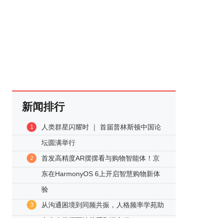
新闻排行
人类群星闪耀时 ｜ 首届普林斯顿中国论
1
坛圆满举行
首发高精度AR摆摆看与购物智能体！京
2
东在HarmonyOS 6上开启智慧购物新体
验
从沟通困境到同频共振，人格频率学苑助
3