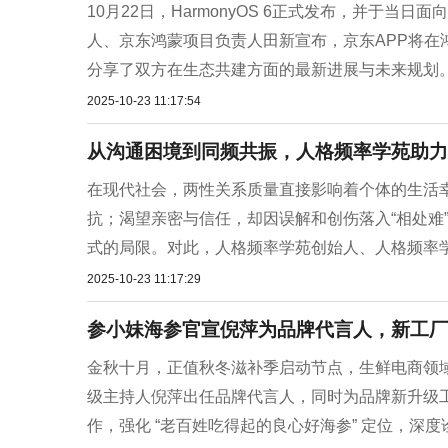
10月22日，HarmonyOS 6正式发布，并于
人、京东鸿蒙项目负责人田新宣布，京东APP将在鸿
分享了双方在生态共建方面的最新进展与未来规划。
2025-10-23 11:17:54
从沟通困境到同频共振，人格频率学苑助力
在现代社会，两性关系质量直接影响着个体的生活
抗；渴望亲密与信任，却因误解和创伤落入“相处难
式的局限。对此，人格频率学苑创始人、人格频率学
2025-10-23 11:17:29
参小妹海参官宣倪萍为品牌代言人，新工厂
金秋十月，正值秋冬滋补季启动节点，生鲜电商领域
级主持人倪萍出任品牌代言人，同时为品牌新升级工厂
作，强化 “老百姓吃得起的良心好海参” 定位，深度诠释 “