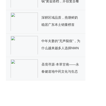
锅”黄金搭档，开创复合餐
饮新范式
深耕区域品质，燕塘鲜奶
稳居广东本土销量榜首
中年夫妻的"无声裂痕"，为
什么越来越多人选择NMN
重燃激情？
圣境寻源·本草甘南——永
春健道地中药文化与生态
溯源之旅完美收官