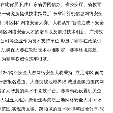
在此背景下,由广东省委网信办、省公安厅、省教育
第一研究所提供技术指导,广东省计算机信息网络安全
 “湾区杯” 网络安全大赛。大赛紧扣“智慧之成・安全
大湾区网络安全人才的培育以及前沿技术创新。广州数
公司等企业作为技术支持单位,彰显了赛事在政策引
力,确保大赛在攻防技术标准制定、赛事环境搭建、
,为赛事权威性筑牢根基。
区杯”网络安全大赛网络安全大赛秉持 “立足湾区,面向
各界开放报名通道。大赛突破地域界限,诚邀全国范围内网
聚多元智慧的高水平竞技平台。赛事精心设置机关企
人组五大组别,既聚焦粤港澳三地网络安全人才同场
赛范围,实现跨区域、跨领域的技术碰撞与经验分享,深