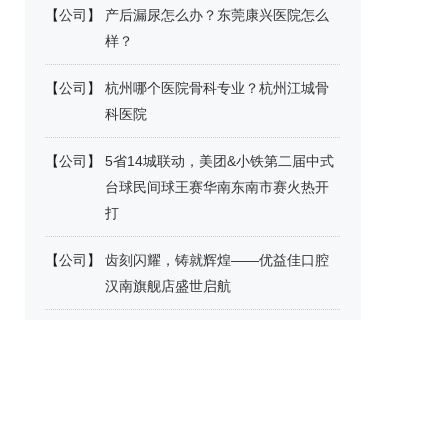
【
公司
】
产后漏尿怎么办？东莞康兴医院怎么
样？
【
公司
】
杭州哪个医院骨科专业？杭州江城骨
科医院
【
公司
】
5省14城联动，美团&小铁第二届中式
台球民间球王赛华南东南市赛火热开
打
【
公司
】
齿刻闪耀，铸就辉煌——优益佳口腔
汉南旗舰店盛世启航