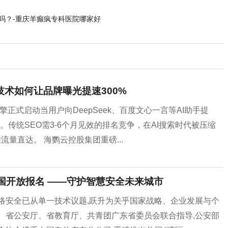
吗？-重庆羊癫疯专科医院哪家好
技术如何让品牌曝光提速300%
正式启动当用户向DeepSeek、百度文心一言等AI助手提
。传统SEO需3-6个月见效的排名竞争，在AI搜索时代被压缩
流量直达。 海鹦云控股集团重磅...
全国开放报名 ——守护智慧安全未来城市
络安全已从单一技术议题,跃升为关乎国家战略、企业发展与个
、省公安厅、省教育厅、共青团广东省委员会联合指导,公安部