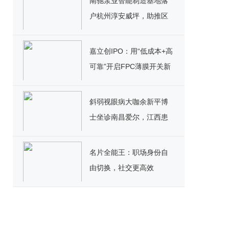
南驰泵业智能制造基地落
户杭州淳安威坪，助推区
域产业迈向新高度
嘉立创IPO：用“低成本+高
可靠”开启FPC薄膜开关新
篇章
斜弱视眼病大咖余新平博
士坐诊南昌爱尔，江西患
者迎来全新就医契机
名片全能王：职场身份自
由切换，社交更高效