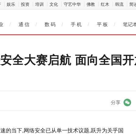
济
娱乐
投资
培训
文化
守艺中华
佛教
红木
韩流
简
业
/
通 信
/
数 码
/
手 机
/
平 板
/
笔记
网络安全大赛启航 面向全国
微信
分享
速的当下,网络安全已从单一技术议题,跃升为关乎国