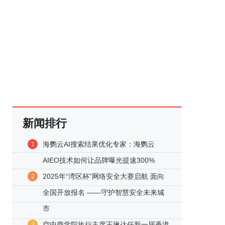
新闻排行
海鹦云AI搜索结果优化专家：海鹦云
1
AIEO技术如何让品牌曝光提速300%
2025年“湾区杯”网络安全大赛启航 面向
2
全国开放报名 ——守护智慧安全未来城
市
空中商学院执行主席王琳达任新一届香港
3