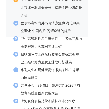
北京海外联谊会会长，赵涛主席受聘名誉
会长
世俱杯赛场内外书写清凉注脚 海信中央
4
空调让“中国名片”闪耀全球的背后
卫生高级职称考后黄金期——考试宝典面
5
审课程覆盖湘冀闽甘辽五省
银联国际与工商银行签署合作备忘录 中
6
巴二维码跨境互联互通取得新进展
华彩人生布局健康赛道 构建创业生态助
7
力国民健康
共享盛会｜7月9日，邀您共赴2025学前
8
教育高质量创新发展大会
上海联合丽格范荣杰院长在非公医疗
9
2025学术年会 分享隆鼻术后评估及注意