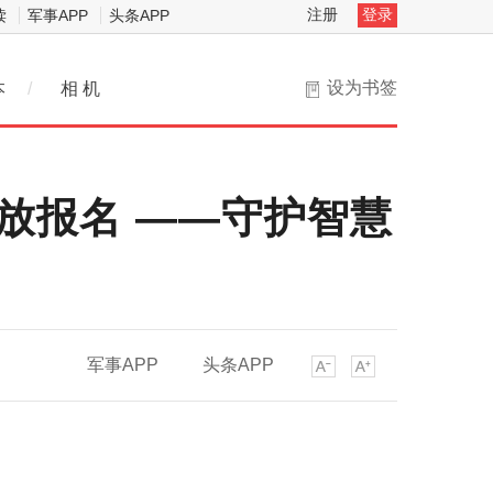
注册
登录
读
军事APP
头条APP
设为书签
本
/
相 机
开放报名 ——守护智慧
军事APP
头条APP