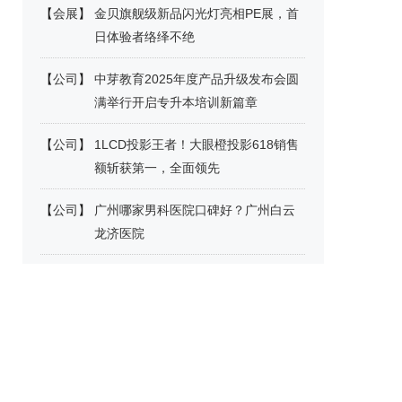
【
会展
】
金贝旗舰级新品闪光灯亮相PE展，首
日体验者络绎不绝
【
公司
】
中芽教育2025年度产品升级发布会圆
满举行开启专升本培训新篇章
【
公司
】
1LCD投影王者！大眼橙投影618销售
额斩获第一，全面领先
【
公司
】
广州哪家男科医院口碑好？广州白云
龙济医院