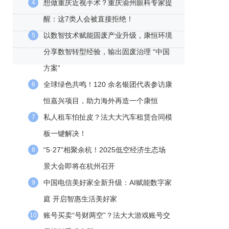
想做重庆近视手术？重庆渝州眼科专家提
4
醒：这7类人会被直接拒绝！
以数智技术赋能固废产业升级，康恒环境
5
分享数智转型经验，输出固废治理 “中国
方案”
全球绿色共鸣！120 余名银团代表参访康
6
恒嘉兴项目，助力海外再造一个康恒
私人租车怕扯皮？法大大汽车租赁合同模
7
板一键解决！
“5·27”相聚余杭！2025低空经济生态场
8
景大会即将在杭州召开
中国电信美好家全新升级：AI赋能数字家
9
庭 开启智惠生活美好家
账号买卖“号财两空”？法大大游戏账号交
10