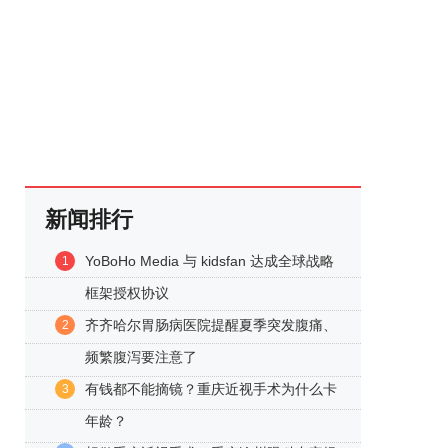
新闻排行
YoBoHo Media 与 kidsfan 达成全球战略
1
框架授权协议
齐齐哈尔胃肠病医院提醒夏季突发腹痛、
2
频繁腹泻要注意了
有钱都不能摘镜？重庆近视手术为什么卡
3
年龄？