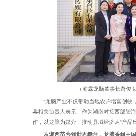
（沛霖龙脑董事长萧俊
“龙脑产业不仅带动当地农户增富创收，
县相关负责人表示。作为湖南对接西部陆海
作，以龙脑为媒介，推动县域经济从“产品出
从
湘西
苗乡到世界舞
台
，龙脑香飘
中