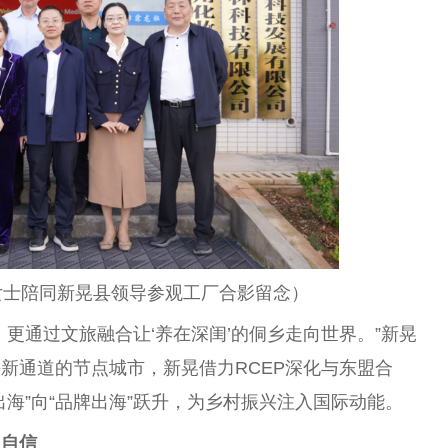
女士陪同新晃县
领导
参观工厂合影留念）
更通过文旅融合让‘养在深闺’的侗乡走向世界。”新晃
新通道的节点城市，新晃借力RCEP深化与东盟合
海”向“品牌出海”跃升，为
乡村振兴
注入国际动能。
国
自信