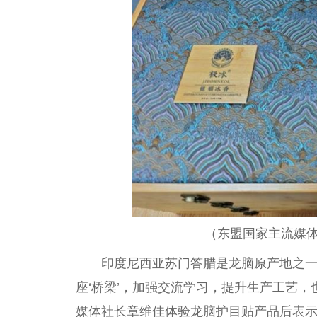
（东盟
国家
主流媒
印度尼西亚苏门答腊是龙脑原产地之一
座‘桥梁’，加强交流学
习
，提升生产工艺，
媒体社长章维佳体验龙脑护目贴产品后表