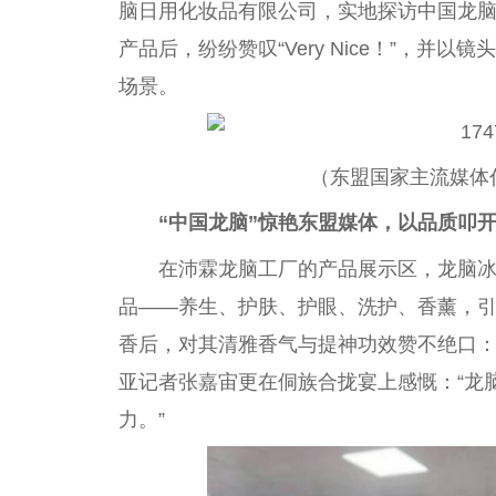
脑日用化妆品有限公司，实地探访
中国
龙
产品后，纷纷赞叹“Very Nice！”，并以
场景。
（东盟
国家
主流媒体
“
中国
龙脑”惊艳东盟媒体，以品质叩
在沛霖龙脑工厂的产品展示区，龙脑
品——养生、护肤、护眼、洗护、香薰，
香后，对其清雅香气与提神功效赞不绝口：
亚
记者
张嘉宙更在侗族合拢宴上感慨：“龙
力。”