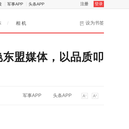
注册
登录
读
军事APP
头条APP
设为书签
本
/
相 机
艳东盟媒体，以品质叩
军事APP
头条APP