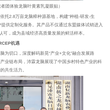
记者
团体验龙脑叶黄素乳凝眼贴）
托2.8万亩龙脑樟种源基地，构建“种植-研发-生
客户提供定制化服务。其产品不仅通过东盟媒体试销进入
际认可，成为县域经济高质量发展的鲜活样本。
CEP机遇
脑为切口，深度解码新晃“产业+文化”融合发展路
到产业链布局，沛霖龙脑展现了
中国
乡村特色产业的科
济的共生活力。