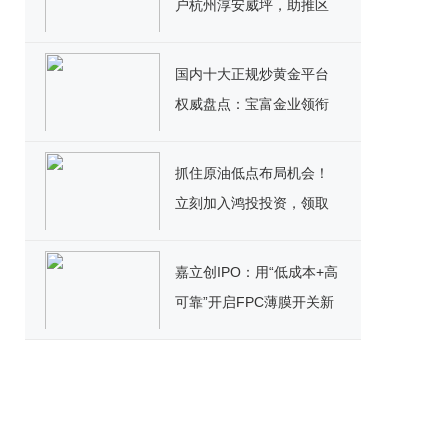
户杭州淳安威坪，助推区
域产业迈向新高度
国内十大正规炒黄金平台
权威盘点：宝富金业领衔
黄金投资新标杆
抓住原油低点布局机会！
立刻加入鸿投投资，领取
高额美元赠金＋超值福利
嘉立创IPO：用“低成本+高
可靠”开启FPC薄膜开关新
篇章