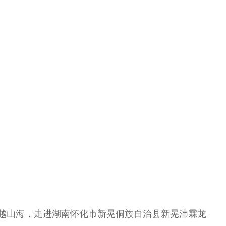
跨越山海，走进湖南怀化市新晃侗族自治县新晃沛霖龙