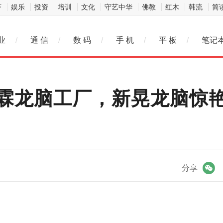
济
娱乐
投资
培训
文化
守艺中华
佛教
红木
韩流
简
业
/
通 信
/
数 码
/
手 机
/
平 板
/
笔记
霖龙脑工厂，新晃龙脑惊
微信
分享