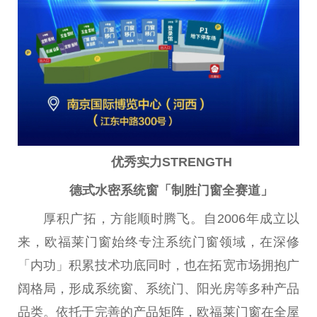
优秀
实力
STRENGTH
德式水
密
系统
窗
「
制胜
门窗
全
赛道
」
厚积广拓，方能顺时腾飞。自2006年成立以
来，欧福莱门窗始终专注系统门窗领域，在深修
「内功」积累技术功底同时，也在拓宽市场拥抱广
阔格局，形成系统窗、系统门、阳光房等多种产品
品类。依托于完善的产品矩阵，欧福莱门窗在全屋