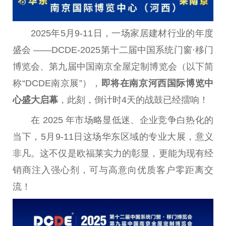
2025年5月9-11日，一场家居建材行业的年度
盛会 ——DCDE-2025第十二届
中国
系统门窗·移门
博览会、第九届
中国
南京全屋定制博览会（以下简
称“DCDE南京展”），
即将
在
南京
河西
国际
博览
中
心
盛大
启幕
，此刻，倒计时4天的战鼓已经擂响！
在 2025 年市场略显低迷、企业竞争白热化的
当下，5月9-11日这场华东区域的专业大展，意义
非凡。这不仅是欧福莱实力的彰显，更能为现有经
销商注入强心剂，可与高意向优质客户零距离交
流！