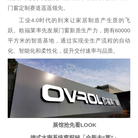
门窗定制赛道遥遥领先。
工业4.0时代的到来让家居制造产生质的飞
跃。欧福莱率先发展门窗新质生产力，拥有60000
平
方米的智造基地，通过实现全生产流程的自动
化、智能化和柔
性
化，提升交付速率与品质。
展馆
抢先
看LOOK
德式水密系统窗探秘「全新未“莱”」