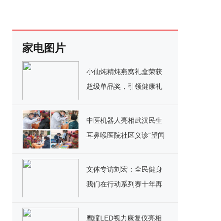
家电图片
小仙炖精炖燕窝礼盒荣获
超级单品奖，引领健康礼
赠潮流
中医机器人亮相武汉民生
耳鼻喉医院社区义诊“望闻
问切”暖人心
文体专访刘宏：全民健身
我们在行动系列赛十年再
起航
鹰瞳LED视力康复仪亮相