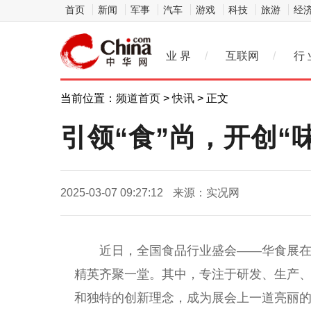
首页
新闻
军事
汽车
游戏
科技
旅游
经
业 界
/
互联网
/
行 
当前位置：
频道首页
>
快讯
> 正文
引领“食”尚，开创
2025-03-07 09:27:12
来源：实况网
近
日，全国食品行业盛会——华食展
精英齐聚一堂。其中，专注于研发、生产
和独特的创新理念，成为展会上一道亮丽