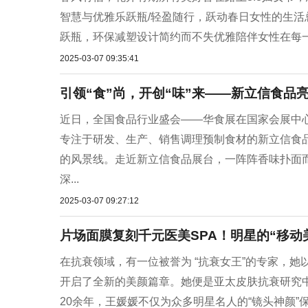
智慧与优雅乐跃瓶/轻盈随行，跃动春日女性的生
跃瓶，环保减塑设计简约而不失优雅陪伴女性在每一
2025-03-07 09:35:41
引领“食”尚，开创“味”来——新立信食品
近日，全国食品行业盛会——华食展在国家会展中
专注于研发、生产、销售调理预制食材的新立信食
的风景线。走近新立信食品展台，一阵阵香味扑面
深...
2025-03-07 09:27:12
片场面膜复刻千元医美SPA！明星的“移动
在抗衰领域，有一位被誉为 “抗衰女王”的专家，
开启了全新的美颜篇章。她便是亚太皮肤抗衰研究
20余年，王媛媛不仅为众多明星名人的“镜头神颜”