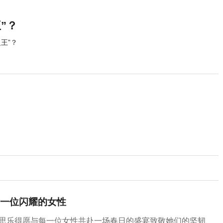
”？
王”？
一位闪耀的女性
，思乐得愿与每一位女性共赴一场春日的盛宴致敬她们的坚韧、