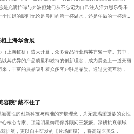
活总是充满忙碌与奔波但她们从不忘记为自己注入活力思乐得乐
个忙碌的瞬间无论是晨间的第一杯温水，还是午后的一杯清...
亮相上海华食展
心（上海虹桥）盛大开幕，众多食品行业精英齐聚一堂。其中，
品以其优异的产品质量和独特的创新理念，成为展会上一道亮丽
而来，丰富的展品吸引着众多客户驻足品尝。通过交流互动，
美容院”藏不住了
她以颠覆性的创新科技与精准的护肤理念，为无数渴望逆龄的女性
中心核心专家、顶流明星御用保养顾问王媛媛。深耕抗衰领域
保驾护航，更以自主研发的【片场面膜】，将高端医美S...