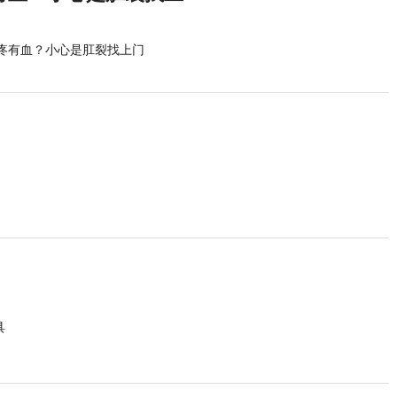
裂疼有血？小心是肛裂找上门
具