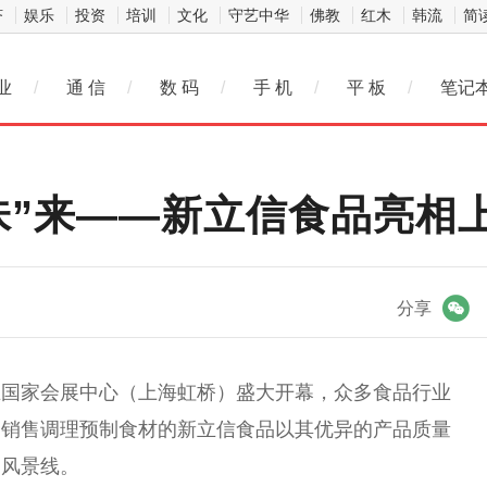
济
娱乐
投资
培训
文化
守艺中华
佛教
红木
韩流
简
业
/
通 信
/
数 码
/
手 机
/
平 板
/
笔记
“味”来——新立信食品亮相
微信
分享
在
国家
会展中心（上海虹桥）盛大开幕，众多食品行业
、销售调理预制食材的新立信食品以其优异的产品质量
的风景线。