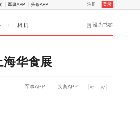
注册
登录
读
军事APP
头条APP
设为书签
本
/
相 机
上海华食展
军事APP
头条APP