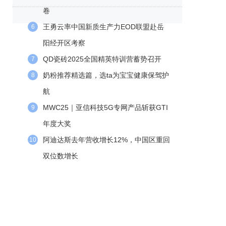
卷
王勇云率中国新质生产力EOD联盟赴岳
6
阳经开区考察
QD瓷砖2025全国精英特训营蓄势召开
7
奶粉推荐精选篇，选ta为宝宝健康保驾护
8
航
MWC25｜亚信科技5G专网产品斩获GTI
9
年度大奖
阿迪达斯去年营收增长12%，中国区重回
10
双位数增长