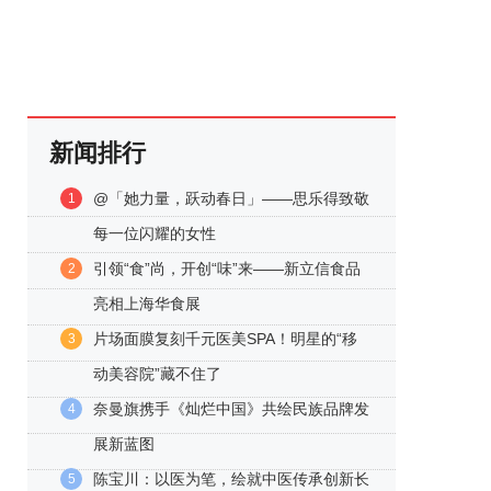
新闻排行
@「她力量，跃动春日」——思乐得致敬
1
每一位闪耀的女性
引领“食”尚，开创“味”来——新立信食品
2
亮相上海华食展
片场面膜复刻千元医美SPA！明星的“移
3
动美容院”藏不住了
奈曼旗携手《灿烂中国》共绘民族品牌发
4
展新蓝图
陈宝川：以医为笔，绘就中医传承创新长
5