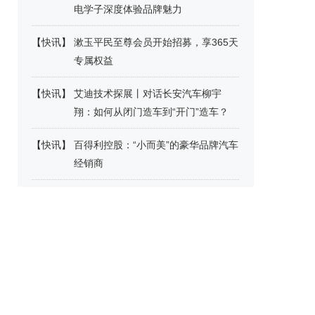
电学子深度体验品牌魅力
【
快讯
】
漱玉平民至尊会员开始招募，享365天
专属权益
【
快讯
】
艾迪技术探展丨对话长安汽车柳宇
翔：如何从闭门造车到“开门”造车？
【
快讯
】
百得利控股：“小而美”的豪华品牌汽车
经销商