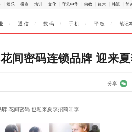
济
娱乐
投资
培训
文化
守艺中华
佛教
红木
韩流
简
业
/
通 信
/
数 码
/
手 机
/
平 板
/
笔记
 花间密码连锁品牌 迎来
微信
分享
牌 花间密码 也迎来夏季招商旺季