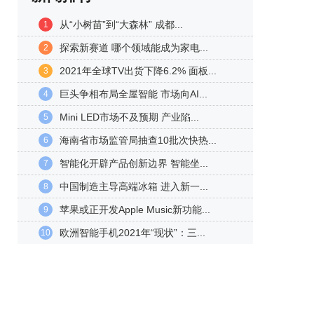
从“小树苗”到“大森林” 成都...
1
探索新赛道 哪个领域能成为家电...
2
2021年全球TV出货下降6.2% 面板...
3
巨头争相布局全屋智能 市场向AI...
4
Mini LED市场不及预期 产业陷...
5
海南省市场监管局抽查10批次快热...
6
智能化开辟产品创新边界 智能坐...
7
中国制造主导高端冰箱 进入新一...
8
苹果或正开发Apple Music新功能...
9
欧洲智能手机2021年“现状”：三...
10