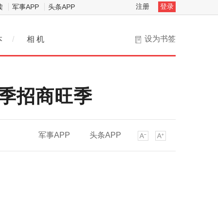
注册
登录
读
军事APP
头条APP
设为书签
本
/
相 机
夏季招商旺季
军事APP
头条APP