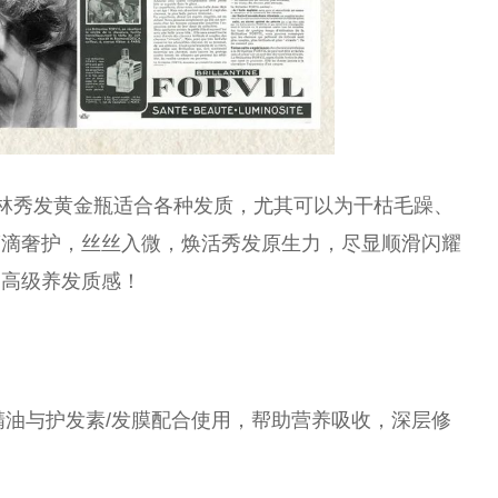
莎森林秀发黄金瓶适合各种发质，尤其可以为干枯毛躁、
滴滴奢护，丝丝入微，焕活秀发原生力，尽显顺滑闪耀
的高级养发质感！
精油与护发素/发膜配合使用，帮助营养吸收，深层修