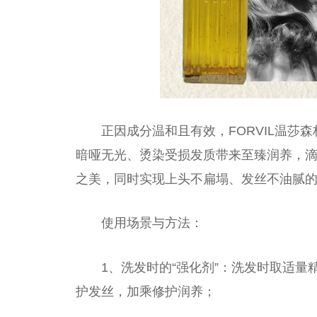
正因成分温和且有效，FORVIL温
暗哑无光、烫染受损发质带来至臻润养，
之美，同时实现上头不扁塌、发丝不油腻
使用场景与方法：
1、洗发时的“强化剂”：洗发时取适量
护发丝，加乘修护润养；