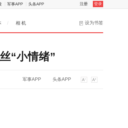
注册
登录
读
军事APP
头条APP
设为书签
本
/
相 机
丝“小情绪”
军事APP
头条APP