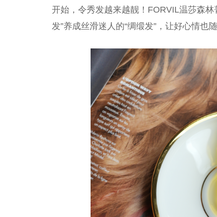
开始，令秀发越来越靓！FORVIL温莎森
发”养成丝滑迷人的“绸缎发”，让好心情也