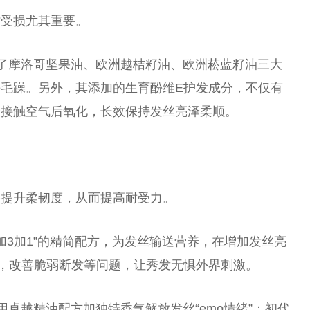
枯受损尤其重要。
融入了摩洛哥坚果油、欧洲越桔籽油、欧洲菘蓝籽油三大
毛躁。另外，其添加的生育酚维E护发成分，不仅有
分接触空气后氧化，长效保持发丝亮泽柔顺。
要提升柔韧度，从而提高耐受力。
2加3加1”的精简配方，为发丝输送营养，在增加发丝亮
”，改善脆弱断发等问题，让秀发无惧外界刺激。
长用卓越精油配方加独特香气解放发丝“emo情绪”：初代