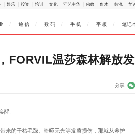
济
娱乐
投资
培训
文化
守艺中华
佛教
红木
韩流
简
业
/
通 信
/
数 码
/
手 机
/
平 板
/
笔记
，FORVIL温莎森林解放发
微信
分享
唤醒。
晒带来的干枯毛躁、暗哑无光等发质损伤，那就从养护