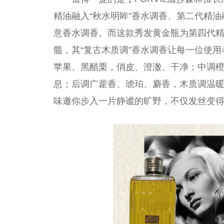
精油融入“秋水明眸”香水调香、第二代精油融
意香水调香。而这款秀发黄金瓶为第四代
髓，其“复古木质调”香水调香让每一位使
苹果、黑醋栗，俏皮、澄澈、干净；中调
息；后调广藿香、琥珀、麝香，木质调温
味邀你步入一片静谧的旷野，不仅发丝变