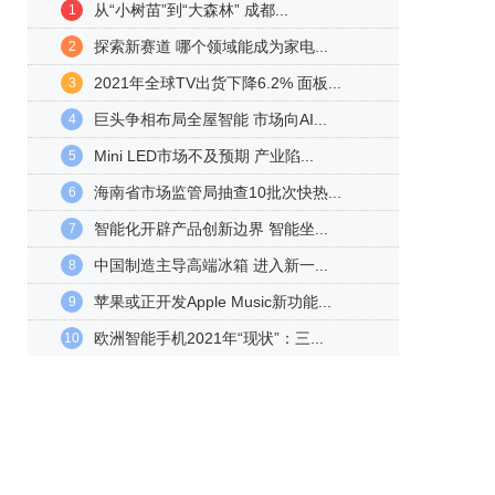
从“小树苗”到“大森林” 成都...
1
探索新赛道 哪个领域能成为家电...
2
2021年全球TV出货下降6.2% 面板...
3
巨头争相布局全屋智能 市场向AI...
4
Mini LED市场不及预期 产业陷...
5
海南省市场监管局抽查10批次快热...
6
智能化开辟产品创新边界 智能坐...
7
中国制造主导高端冰箱 进入新一...
8
苹果或正开发Apple Music新功能...
9
欧洲智能手机2021年“现状”：三...
10