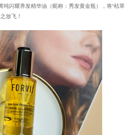
林菁纯闪耀养发精华油（昵称：秀发黄金瓶），将“枯草
随之放飞！