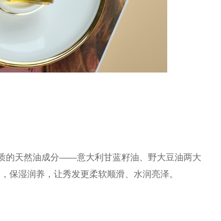
更轻质的天然油成分——意大利甘蓝籽油、野大豆油两大
躁，保湿润养，让秀发更柔软顺滑、水润亮泽。