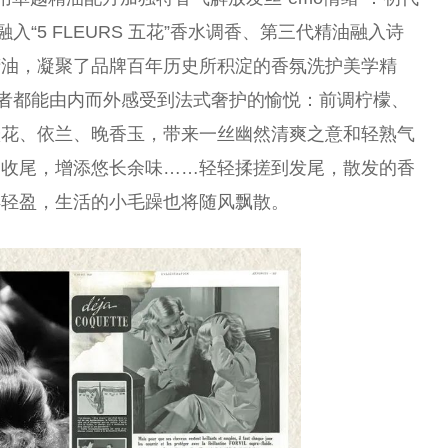
入“5 FLEURS 五花”香水调香、第三代精油融入诗
精油，凝聚了品牌百年历史所积淀的香氛洗护美学精
用者都能由内而外感受到法式奢护的愉悦：前调柠檬、
橙花、依兰、晚香玉，带来一丝幽然清爽之意和轻熟气
暖收尾，增添悠长余味……轻轻揉搓到发尾，散发的香
得轻盈，生活的小毛躁也将随风飘散。