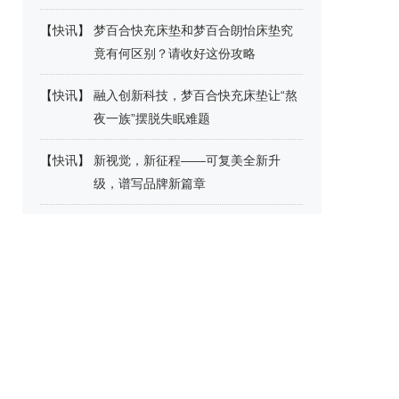
【
快讯
】
梦百合快充床垫和梦百合朗怡床垫究
竟有何区别？请收好这份攻略
【
快讯
】
融入创新科技，梦百合快充床垫让“熬
夜一族”摆脱失眠难题
【
快讯
】
新视觉，新征程——可复美全新升
级，谱写品牌新篇章