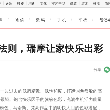
济
娱乐
投资
培训
文化
守艺中华
佛教
红木
韩流
简
业
/
通 信
/
数 码
/
手 机
/
平 板
/
笔记
”法则，瑞摩让家快乐出彩
微信
分享
，一改过去的低调精致、低饱和度，打翻调色盘般的高
个领域。饱含快乐因子的缤纷色彩，充满生机活力能量
糖果粉色，马蒂斯、梵高作品中的明快大胆的色彩搭配，