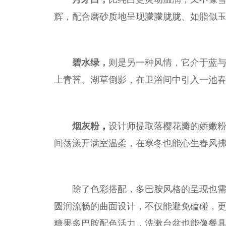
辉，配合磨砂质地呈现朦朦胧胧、如脂似
碧水绿，
则是另一种风情，它介于蓝与
上青苔、湖草倒影，在卫浴间中引入一池
烟
灰粉
，
设计师提取落樱花瓣的娇嫩
间荡漾开满室温柔，在寒冬也能心生春风
除了色彩搭配，多巴胺风格的呈现也
圆润流畅的曲面设计，不仅能避免磕碰，
糖果多巴胺配色活力，洗漱
台
盆也能像餐