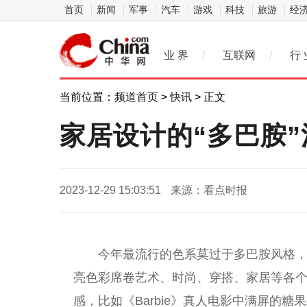
首页
新闻
军事
汽车
游戏
科技
旅游
经
业 界
/
互联网
/
行 
当前位置：
频道首页
>
快讯
> 正文
家居设计的“多巴胺
2023-12-29 15:03:51
来源：看点时报
今年最流行的色系莫过于多巴胺风格
亮色彩席卷艺术、时尚、穿搭、家居等各
感，比如《Barbie》真人电影中满屏的