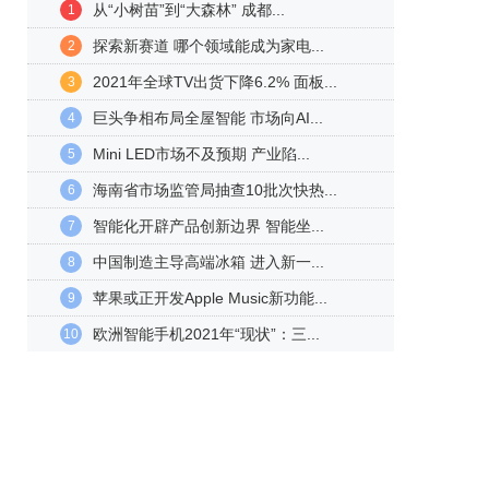
从“小树苗”到“大森林” 成都...
1
探索新赛道 哪个领域能成为家电...
2
2021年全球TV出货下降6.2% 面板...
3
巨头争相布局全屋智能 市场向AI...
4
Mini LED市场不及预期 产业陷...
5
海南省市场监管局抽查10批次快热...
6
智能化开辟产品创新边界 智能坐...
7
中国制造主导高端冰箱 进入新一...
8
苹果或正开发Apple Music新功能...
9
欧洲智能手机2021年“现状”：三...
10