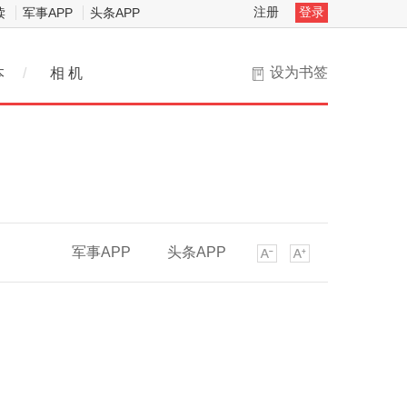
注册
登录
读
军事APP
头条APP
设为书签
本
/
相 机
军事APP
头条APP