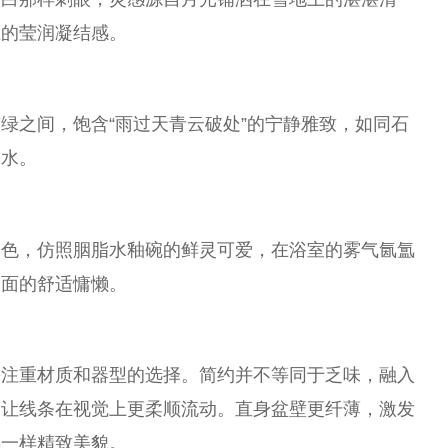
玉的莹润凝结感。
绿之间，饱含“雨过天青云破处”的宁静雅致，如同石
春水。
粉色，仿照胭脂水釉碗的鲜灵可爱，在浴室的雾气氤氲
拂面的舒适慵懒。
需注重材质和器型的选择。简约并不等同于乏味，融入
更让线条在视觉上更柔顺流动。直身盆壁更纤薄，激发
具一样精致美貌。