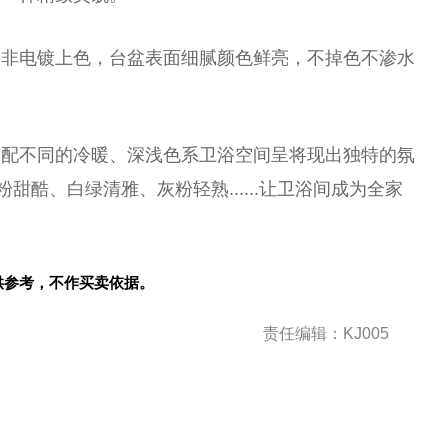
，非电镀上色，
台
盆表面细腻颜色鲜亮，不掉色不渗水
搭配不同的冷暖、深浅色系卫浴空间呈将现出独特的氛
粉甜酷、白绿清雅、灰粉轻熟......让卫浴间成为全家
供参考，不作买卖依据。
责任编辑：KJ005