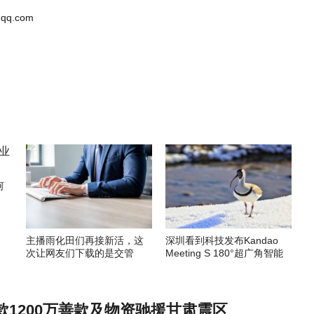
qq.com
何
主播雨化田们再接新活，这
深圳看到科技发布Kandao
次让网友们下载的是交管
Meeting S 180°超广角智能
12123APP
视频会议机
款1200万善款及物资驰援甘肃震区