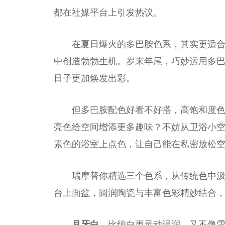
都在社媒
平
台
上引发热议。
在夏日爆火的多巴胺色系，其实更适
中创造勃勃生机。岁末年尾，巧妙运用多
日子更加焕发出彩。
但多巴胺配色好看不好搭，高饱和度色
亮色给空间增添更多趣味？不妨从卫浴小
素色的浴室上点色，让自己能在私密放松
瑞摩替你精选三个色系，从传统色中
台
上面盆，圆润陶瓷与丰富色彩精妙结合
月牙白，
比纯白更灵动温润，又不像