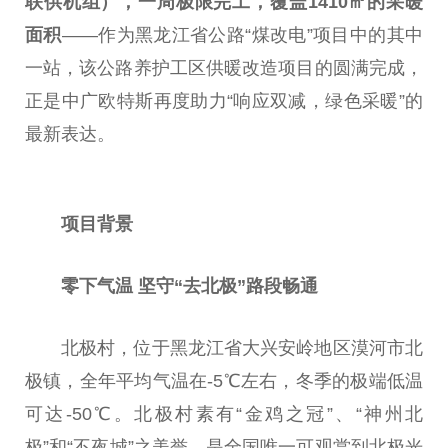
联供机组），一周极限完工，覆盖1410㎡的采暖
面积
——作为黑龙江省公路“煤改电”项目中的其中
一站，该公路养护工区供暖改造项目的圆满完成，
正是中广欧特斯再度助力“响应双减，绿色采暖”的
最新表达。
项目背景
零下气温 坚守“去北极”路段畅通
北极村，位于黑龙江省大兴安岭地区漠河市北
极镇，全年
平
均气温在-5℃左右，冬季的极端低温
可达-50℃。北极村素有“金鸡之冠”、“
神州
北
极”和“不夜城”之美誉，是全国唯一可观赏到北极光