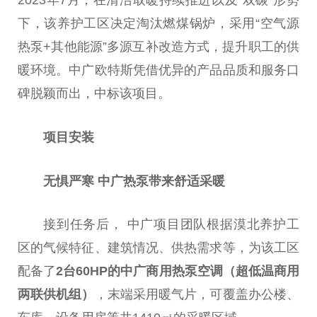
2023年7月，在清洁取暖持续推进以及“双碳”形势
下，该养护工区决定淘汰燃煤锅炉，采用“空气源
热泵+其他能源”多源互补改造方式，提升职工的供
暖环境。中广欧特斯凭借优异的产品品质和服务口
碑脱颖而出，中标该项目。
项目安装
无惧严寒
中广热泵带来舒适采暖
接到任务后， 中广项目团队根据漠北养护工
区的气候特征、建筑情况、供热需求等，为该工区
配备了
2
台
60HP的中广商用热泵空调（超低温商用
两联供机组）
，末端采用暖气片，可覆盖办公楼、