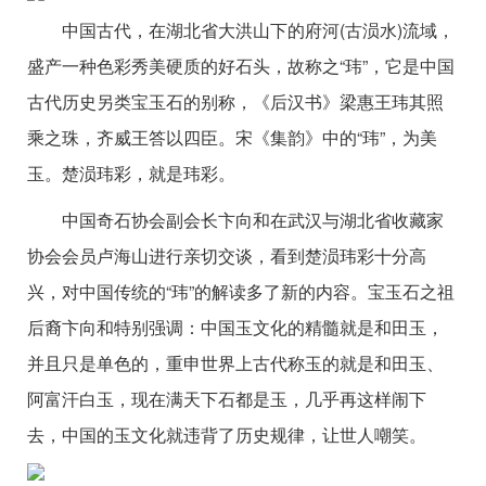
中国古代，在湖北省大洪山下的府河(古涢水)流域，
盛产一种色彩秀美硬质的好石头，故称之“玮”，它是中国
古代历史另类宝玉石的别称，《后汉书》梁惠王玮其照
乘之珠，齐威王答以四臣。宋《集韵》中的“玮”，为美
玉。楚涢玮彩，就是玮彩。
中国奇石协会副会长卞向和在武汉与湖北省收藏家
协会会员卢海山进行亲切交谈，看到楚涢玮彩十分高
兴，对中国传统的“玮”的解读多了新的内容。宝玉石之祖
后裔卞向和特别强调：中国玉文化的精髓就是和田玉，
并且只是单色的，重申世界上古代称玉的就是和田玉、
阿富汗白玉，现在满天下石都是玉，几乎再这样闹下
去，中国的玉文化就违背了历史规律，让世人嘲笑。