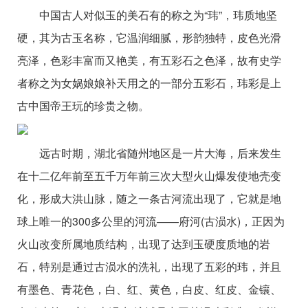
中国古人对似玉的美石有的称之为“玮”，玮质地坚
硬，其为古玉名称，它温润细腻，形韵独特，皮色光滑
亮泽，色彩丰富而又艳美，有五彩石之色泽，故有史学
者称之为女娲娘娘补天用之的一部分五彩石，玮彩是上
古中国帝王玩
的
珍贵之物。
远古时期，湖北省随州地区是一片大海，后来发生
在十二亿年前至五千万年前三次大型火山爆发使地壳变
化，形成大洪山脉，随之一条古河流出现了，它就是地
球上唯一的300多公里的河流——府河(古涢水)，正因为
火山改变所属地质结构，出现了达到玉硬度质地的岩
石，特别是通过古涢水的洗礼，出现了五彩的玮，并且
有墨色、青花色，白、红、黄色，白皮、红皮、金镶、