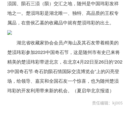
涢国、陨石三涢（陨）交汇之地，随州是中国玮彩发祥
地之一。楚涢玮彩是湖北唯一、独特、高品质的王权专
属品，在曾侯乙墓的收藏品中就有楚涢玮彩的出土。
湖北省收藏家协会会员卢海山及其石友带着精美的
楚涢玮彩参加2023中国奇石节，这是随州市有史已来将
精美的楚涢玮彩带进北京，在北京4月22日至26日的“202
3中国奇石节·奇石韵陨石情国际交流博览会”上的闪亮登
场，给领导、嘉宾和全国石友一个惊喜，也为随州楚涢
玮彩的开发利用带来新的机会。（夏启华北京报道）
责任编辑：kj005