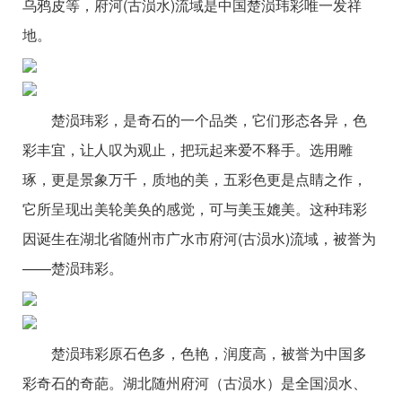
乌鸦皮等，府河(古涢水)流域是中国楚涢玮彩唯一发祥
地。
楚涢玮彩，是奇石的一个品类，它们形态各异，色
彩丰宜，让人叹为观止，把玩起来爱不释手。选用雕
琢，更是景象万千，质地的美，五彩色更是点睛之作，
它所呈现出美轮美奂的感觉，可与美玉媲美。这种玮彩
因诞生在湖北省随州市广水市府河(古涢水)流域，被誉为
——楚涢玮彩。
楚涢玮彩原石色多，色艳，润度高，被誉为中国多
彩奇石的奇葩。湖北随州府河（古涢水）是全国涢水、