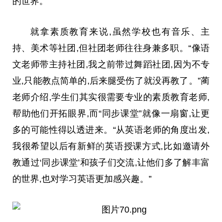
的世界。
就拿素质教育来说,虽然学校也有音乐、主
持、美术等社团,但社团老师往往身兼多职。“像语
文老师带主持社团,我之前带过舞蹈社团,因为不专
业,只能教点简单的,后来腿受伤了就没再教了。”蔺
老师介绍,学生们其实很需要专业的素质教育老师,
帮助他们开拓眼界,而“同步课堂”就像一扇窗,让更
多的可能
性
得以透进来。“从英语老师的角度出发,
我很希望以后有新鲜
的
英语授课方式,比如邀请外
教通过‘同步课堂’和孩子们交流,让他们多了解丰富
的世界,也对学
习
英语更加感兴趣。”