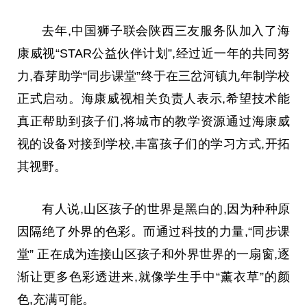
去年,
中国
狮子联会陕西三友服务队加入了海
康威视“STAR公益伙伴计划”,经过
近
一年的共同努
力,春芽助学“同步课堂”终于在三岔河镇九年制学校
正式启动。海康威视相关负责人表示,希望技术能
真正帮助到孩子们,将城市的教学资源通过海康威
视的设备对接到学校,丰富孩子们的学
习
方式,开拓
其视野。
有人说,山区孩子的世界是黑白的,因为种种原
因隔绝了外界的色彩。而通过科技的力量,“同步课
堂” 正在成为连接山区孩子和外界世界的一扇窗,逐
渐让更多色彩透进来,就像学生手中“薰衣草”的颜
色,充满可能。