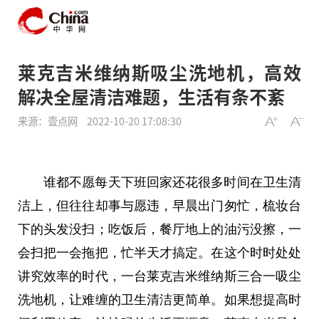
莱克吉米维纳斯吸尘洗地机，高效
解决全屋清洁难题，生活有条不紊
来源：壹点网
2022-10-20 17:08:30
谁都不愿每天下班回家还花很多时间在卫生清
洁上，但往往却事与愿违，早晨出门匆忙，梳妆
台
下的头发没扫；吃饭后，餐厅地上的油污没擦，一
会扫把一会拖把，忙半天才搞定。在这个时时处处
讲究效率的时代，一
台
莱克吉米维纳斯三合一吸尘
洗地机，让难缠的卫生清洁更简单。如果想提高时