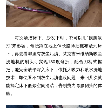
每次清洁床下、沙发下时，都可以用“摸爬滚
打”来形容，弯腰蹲在地上伸长胳膊把拖布放到床
下，再去看哪里有灰尘污渍。莱克吉米维纳斯吸尘
洗地机的刷头可实现180度弯折，配合刀柄式握
把，能完全放
平
深入床下，依托大吸力和喷水洗地
技术，即便看不到灰尘污渍也没问题，来回几次就
能搞定床下低矮空间清洁，告别费力弯腰侧头的体
验。