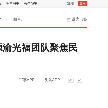
注册
登录
读
军事APP
头条APP
设为书签
本
/
相 机
源渝光福团队聚焦民
军事APP
头条APP