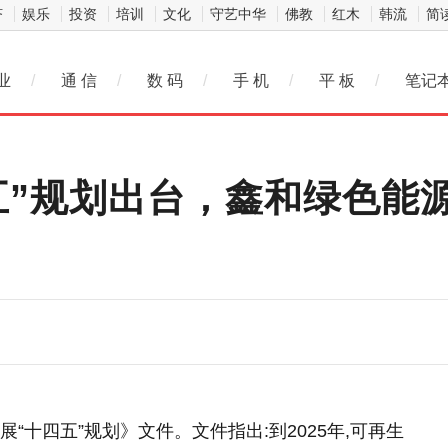
济
娱乐
投资
培训
文化
守艺中华
佛教
红木
韩流
简
业
/
通 信
/
数 码
/
手 机
/
平 板
/
笔记
五”规划出台，鑫和绿色能
展“十四五”规划》文件。文件指出:到2025年,可再生