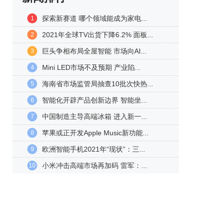
探索新赛道 哪个领域能成为家电...
1
2021年全球TV出货下降6.2% 面板...
2
巨头争相布局全屋智能 市场向AI...
3
Mini LED市场不及预期 产业陷...
4
海南省市场监管局抽查10批次快热...
5
智能化开辟产品创新边界 智能坐...
6
中国制造主导高端冰箱 进入新一...
7
苹果或正开发Apple Music新功能...
8
欧洲智能手机2021年“现状”：三...
9
小米冲击高端市场再加码 雷军：...
10