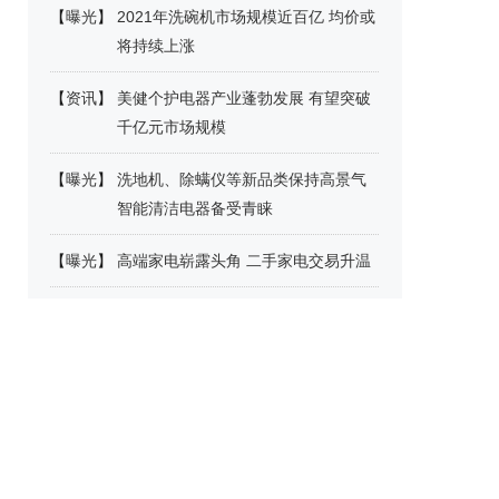
【
曝光
】
2021年洗碗机市场规模近百亿 均价或
将持续上涨
【
资讯
】
美健个护电器产业蓬勃发展 有望突破
千亿元市场规模
【
曝光
】
洗地机、除螨仪等新品类保持高景气
智能清洁电器备受青睐
【
曝光
】
高端家电崭露头角 二手家电交易升温