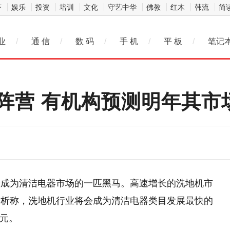
济
娱乐
投资
培训
文化
守艺中华
佛教
红木
韩流
简
业
/
通 信
/
数 码
/
手 机
/
平 板
/
笔记
阵营 有机构预测明年其市
跃成为清洁电器市场的一匹黑马。高速增长的洗地机市
分析称，洗地机行业将会成为清洁电器类目发展最快的
亿元。