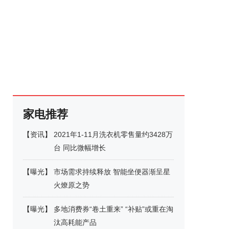
家电推荐
【
资讯
】
2021年1-11月洗衣机零售量约3428万
台 同比微幅增长
【
曝光
】
市场需求持续释放 智能坐便器渐呈星
火燎原之势
【
曝光
】
多地消费券“卷土重来” “补贴”或重在淘
汰高耗能产品