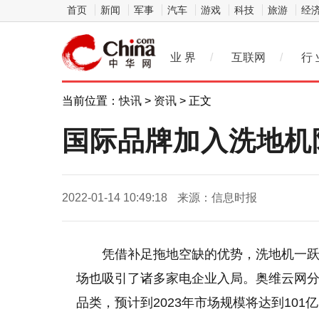
首页
新闻
军事
汽车
游戏
科技
旅游
经
业 界
/
互联网
/
行 
当前位置：
快讯
>
资讯
> 正文
国际品牌加入洗地机
2022-01-14 10:49:18
来源：信息时报
凭借补足拖地空缺的优势，洗地机一
场也吸引了诸多家电企业入局。奥维云网
品类，预计到2023年市场规模将达到101