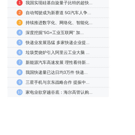
我国实现硅基自旋量子比特的超快...
1
自动驾驶成为新赛道 5G汽车人争...
2
持续推进数字化、网络化、智能化...
3
深度挖掘“5G+工业互联网” 加...
4
快递业发展迅猛 多家快递企业提...
5
垃圾焚烧炉引入阿里云工业大脑 ...
6
新能源汽车高速发展 理性看待新...
7
我国快递量已达日均3万件 快递...
8
三星手机与京东战略合作 提振中...
9
家电业欲穿越谷底：海尔高管认购...
10