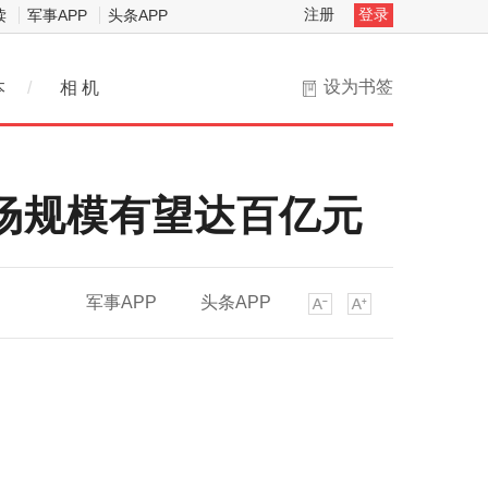
注册
登录
读
军事APP
头条APP
设为书签
本
/
相 机
场规模有望达百亿元
军事APP
头条APP