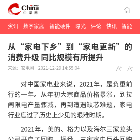
资讯
数字家庭
智能硬件
曝光
评论
快讯
智能
从“家电下乡”到“家电更新”的
消费升级 同比规模有所提升
来源：家电圈
2021-12-29 14:55:04
对中国家电业来说，2021年，是负重前
行的一年。从年初大宗商品价格暴涨，到拉
闸限电产量骤减，再到遭遇缺芯难题，家电
行业度过了历史上少见的艰难时期。
2021年，美的、格力以及海尔三家龙头
公司开启了回购。据悉，三家家电巨头回购