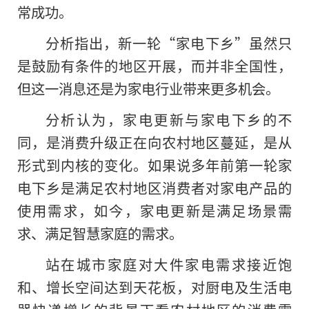
常成功。
分析指出，新一轮“家电下乡”虽然只
是鼓励有条件的地区开展，而并非全国性，
但这一消息还是为家电行业带来更多机会。
分析认为，家电更新与家电下乡的不
同，是消费升级正在向农村地区蔓延，是从
形式到内核的变化。如果说多年前第一轮家
电下乡是满足农村地区消费者对家电产品的
使用需求，如今，家电更新是满足场景需
求、满足智慧家庭的需求。
站在城市家庭对大件家电需求接近饱
和、增长空间达到天花板，对厨电及生活电