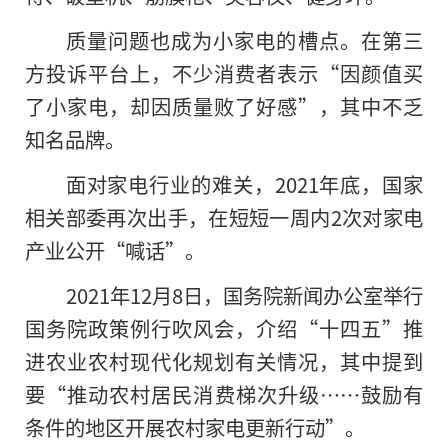
质量问题也成为小家电的槽点。在第三
方投诉平台上，不少消费者表示“因颜值买
了小家电，却因质量败了好感”，其中不乏
知名品牌。
面对家电行业的难关，2021年底，国家
相关部委再次出手，在短短一周内2次对家电
产业公开“喊话”。
2021年12月8日，国务院新闻办公室举行
国务院政策例行吹风会，介绍“十四五”推
进农业农村现代化规划有关情况，其中提到
要“推动农村居民消费梯次升级……鼓励有
条件的地区开展农村家电更新行动”。