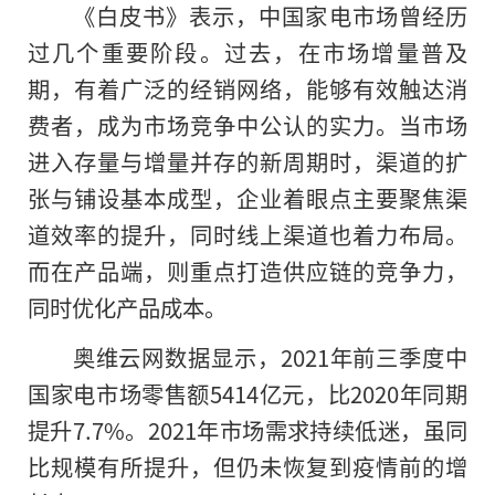
《白皮书》表示，中国家电市场曾经历
过几个重要阶段。过去，在市场增量普及
期，有着广泛的经销网络，能够有效触达消
费者，成为市场竞争中公认的实力。当市场
进入存量与增量并存的新周期时，渠道的扩
张与铺设基本成型，企业着眼点主要聚焦渠
道效率的提升，同时线上渠道也着力布局。
而在产品端，则重点打造供应链的竞争力，
同时优化产品成本。
奥维云网数据显示，2021年前三季度中
国家电市场零售额5414亿元，比2020年同期
提升7.7%。2021年市场需求持续低迷，虽同
比规模有所提升，但仍未恢复到疫情前的增