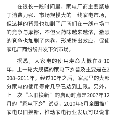
在很长一段时间里，家电厂商主要聚焦
于消费力强、市场规模大的一线家电市场，
但这样的背景也加剧了厂商们在一线市场中
的竞争与摩擦，不但火药味越来越浓，激烈
的竞争也加剧了内卷，形成挤出效应，促使
家电厂商纷纷开发下沉市场。
据悉，大家电的使用寿命大概在8~10
年，上一轮大规模的家电下乡普及主要是在2
008~2011年，经过10年之后，家庭里的大部
分家电的使用寿命几乎已达到上限。另外，
上一次“以旧换新”的启动时点是2007年12
月的“家电下乡”试点，2010年6月全国推广
家电以旧换新，推动家电行业发展可以说非