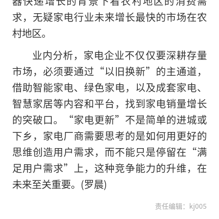
器快递增长的背景下看农村地区的消费需
求，无疑家电行业未来增长最快的市场在农
村地区。
业内分析，家电企业不仅仅要深耕存量
市场，必须要通过“以旧换新”的主通道，
借助智能家电、绿色家电，以及成套家电、
智慧家居等内容和平台，找到家电销量增长
的突破口。“家电更新”不是简单的进城或
下乡，家电厂商需要思考的是如何用更好的
思维创造用户需求，而不能只是停留在“满
足用户需求”上，这种竞争能力的升维，在
未来至关重要。(罗晨)
责任编辑：kj005