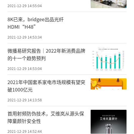
2021-12-29 14:55:04
8K已来，bridgee出品光纤
HDMI“H48”
2021-12-29 14:53:34
微播易研究报告｜2022年新消费品牌
的十一个趋势预判
2021-12-29 14:53:04
2021年中国套系家电市场规模有望突
破1000亿元
2021-12-29 14:13:58
首用射频防伪技术，艾维岚从源头保
障童颜针安全性
2021-12-29 14:52:44