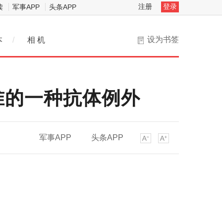
注册
登录
读
军事APP
头条APP
设为书签
本
/
相 机
准的一种抗体例外
军事APP
头条APP