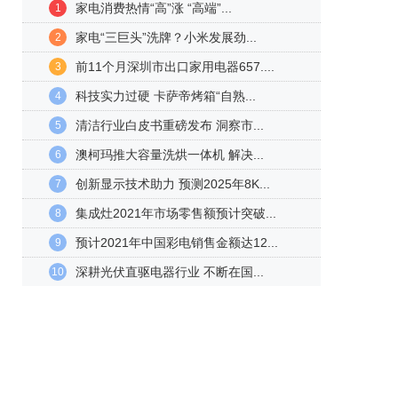
家电消费热情“高”涨 “高端”...
1
家电“三巨头”洗牌？小米发展劲...
2
前11个月深圳市出口家用电器657....
3
科技实力过硬 卡萨帝烤箱“自熟...
4
清洁行业白皮书重磅发布 洞察市...
5
澳柯玛推大容量洗烘一体机 解决...
6
创新显示技术助力 预测2025年8K...
7
集成灶2021年市场零售额预计突破...
8
预计2021年中国彩电销售金额达12...
9
深耕光伏直驱电器行业 不断在国...
10