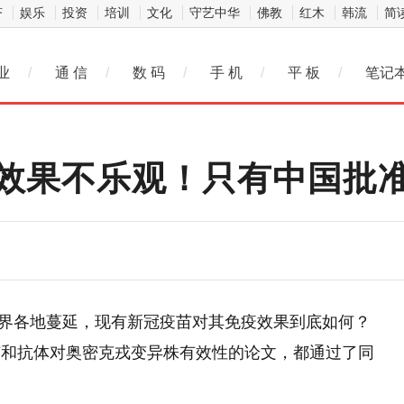
济
娱乐
投资
培训
文化
守艺中华
佛教
红木
韩流
简
业
/
通 信
/
数 码
/
手 机
/
平 板
/
笔记
效果不乐观！只有中国批
在世界各地蔓延，现有新冠疫苗对其免疫效果到底如何？
苗和抗体对奥密克戎变异株有效性的论文，都通过了同