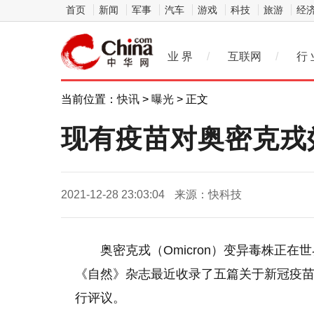
首页
新闻
军事
汽车
游戏
科技
旅游
经
业 界
/
互联网
/
行 
当前位置：
快讯
>
曝光
> 正文
现有疫苗对奥密克戎
2021-12-28 23:03:04
来源：快科技
奥密克戎（Omicron）变异毒株正
《自然》杂志最近收录了五篇关于新冠疫
行评议。