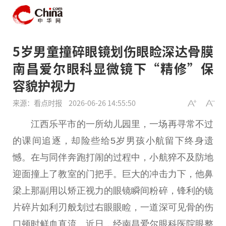
5岁男童撞碎眼镜划伤眼睑深达骨膜
南昌爱尔眼科显微镜下“精修”保
容貌护视力
来源：看点时报
2026-06-26 14:55:50
江西乐平市的一所幼儿园里，一场再寻常不过
的课间追逐，却险些给5岁男孩小航留下终身遗
憾。在与同伴奔跑打闹的过程中，小航猝不及防地
迎面撞上了教室的门把手。巨大的冲击力下，他鼻
梁上那副用以矫正视力的眼镜瞬间粉碎，锋利的镜
片碎片如利刃般划过右眼眼睑，一道深可见骨的伤
口顿时鲜血直流。近日，经南昌爱尔眼科医院眼整