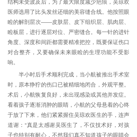
结构未受波及后，为了最大限度减少疤痕，吴琼欢
医师选用了比头发丝还细的美容缝合线。他按照眼
睑的解剖层次——皮肤层、皮下组织层、肌肉层、
睑板层，进行逐层对位、严密缝合。每一针的进针
角度、深度和间距都需要精准把控，既要保证伤口
对合整齐，又要确保未来眼睑的生理功能不受影
响。
半小时后手术顺利完成，当小航被推出手术室
时，原本狰狞的伤口已被精细地闭合，外观平整。
术后，小航恢复良好，未出现感染或其他并发症。
看着孩子逐渐消肿的眼睛，小航的父母悬着的心终
于放了下来，他们紧紧握住吴琼欢医生的手，连声
道谢：“真是太感谢吴医生了，不仅技术好，对孩
子也特别有耐心，不然我们真不知道孩子的眼睛会