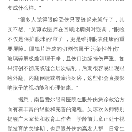
变成什么样。”
“很多人觉得眼睑受伤只要缝起来就行了，其
实不然。”吴琼欢医师在回顾此病例时强调，“眼睑
不仅是保护眼球的‘帘子’，更是维持眼表健康的重
要屏障。眼镜片造成的切割伤属于‘污染性外伤’，
玻璃碎屑极难清理干净，且伤口边缘挫伤严重。如
果清创不彻底或缝合层次错乱，后期很容易出现眼
睑外翻、内翻倒睫或者瘢痕疙瘩，这些都会直接影
响孩子的视功能和心理健康。”
据悉，南昌爱尔眼科医院在眼外伤急诊救治方
面有着丰富的经验和完善的流程。吴琼欢医师特别
提醒广大家长和教育工作者：学龄前儿童正处于视
觉发育的关键期，也是眼外伤的高发人群。日常生