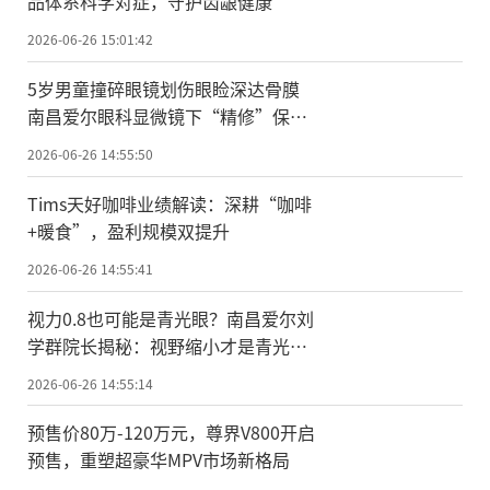
品体系科学对症，守护齿龈健康
2026-06-26 15:01:42
5岁男童撞碎眼镜划伤眼睑深达骨膜
南昌爱尔眼科显微镜下“精修”保容
貌护视力
2026-06-26 14:55:50
Tims天好咖啡业绩解读：深耕“咖啡
+暖食”，盈利规模双提升
2026-06-26 14:55:41
视力0.8也可能是青光眼？南昌爱尔刘
学群院长揭秘：视野缩小才是青光眼
隐形警报
2026-06-26 14:55:14
预售价80万-120万元，尊界V800开启
预售，重塑超豪华MPV市场新格局