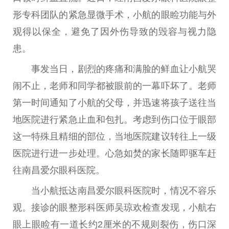
形专科团队的紧急显微手术，小航的眼睑功能与外
观得以保全，避免了因外伤导致的毁容与视力隐
患。
事发当日，剧烈的疼痛和满脸的鲜血让小航哭
闹不止，老师和同学都被眼前的一幕吓坏了。老师
第一时间通知了小航的父母，并迅速将孩子送往当
地医院进行紧急止血和包扎。考虑到伤口位于眼部
这一特殊且精细的部位，当地医院建议转往上一级
医院进行进一步处理。心急如焚的家长随即驱车赶
往南昌爱尔眼科医院。
当小航抵达南昌爱尔眼科医院时，情况不容乐
观。接诊的眼整形科医师吴琼欢检查发现，小航右
眼上眼睑有一道长约2厘米的不规则裂伤，伤口深