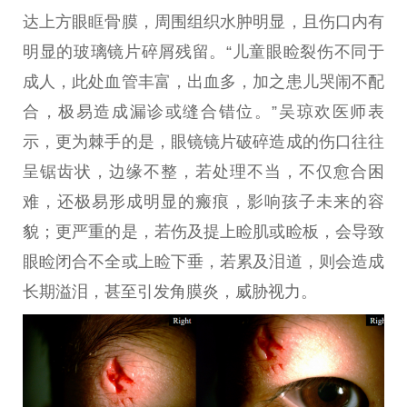
达上方眼眶骨膜，周围组织水肿明显，且伤口内有
明显的玻璃镜片碎屑残留。“儿童眼睑裂伤不同于
成人，此处血管丰富，出血多，加之患儿哭闹不配
合，极易造成漏诊或缝合错位。”吴琼欢医师表
示，更为棘手的是，眼镜镜片破碎造成的伤口往往
呈锯齿状，边缘不整，若处理不当，不仅愈合困
难，还极易形成明显的瘢痕，影响孩子未来的容
貌；更严重的是，若伤及提上睑肌或睑板，会导致
眼睑闭合不全或上睑下垂，若累及泪道，则会造成
长期溢泪，甚至引发角膜炎，威胁视力。