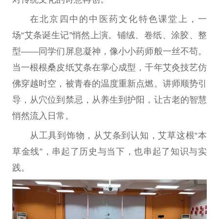
在北京四中的
中医
药文化特色课堂上，一
场“艾条诞生记”悄然上演。铺绒、卷纸、涂胶、整
型——同学们屏息凝神，像小小药师般一丝不苟。
当一根根桑皮纸艾条在掌心成型，千年艾灸技艺仿
佛
穿越时空，被青春的温度重新点燃。讲师顺势引
导，从穴位到禁忌，从养生到护阳，让古老的智慧
悄然流入日常。
从工具到饰物，从艾条到认知，艾草这根“本
草金线”，串起了历史与当下，也串起了知识与实
践。