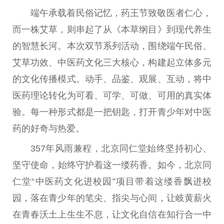
端午承载着民俗记忆，药王节致敬医者仁心，
而一株艾草，则串起了从《本草纲目》到现代养生
的智慧长河。本次双节系列活动，围绕端午民俗、
艾草功效、
中医
药文化三大核心，构建起立体多元
的文化传播模式。动手、品鉴、观展、互动，将
中
医
药理论转化为可看、可学、可做、可用的真实体
验。每一种形式都是一把钥匙，打开青少年对
中医
药的好奇与热爱。
357年风雨兼程，北京同仁堂始终坚持
初心
、
坚守
使命
，始终守护着这一缕药香。如今，北京同
仁堂“
中医
药文化进校园”项目带着这缕香飘进校
园，落在青少年的笔尖、指尖与心间，让岐黄薪火
在青春沃土上生生不息，让文化自信在知行合一中