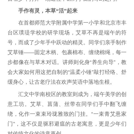
手作有灵
，
本草“活”起来
在首都师范大学附属中学第一小学和北京市丰
台
区璞瑅学校的研学现场，艾草不再是端午的符
号，而成了少年手中跃动的精灵。同学们亲手制作
艾草锤——固定木柄、包裹棉布、缠绕棉绳，每一
步都像在与草木对话。讲师则化身“养生向导”，教
会大家如何用这把自制的“温柔小锤”敲打经络、舒
缓身心，让古老疗法在欢声笑语中落地生根。
汇文中学南校区的教室则成为，端午美学的创
意工坊。艾草、菖蒲、丝带在同学们手中翻飞缠
绕，化作一束束玲珑雅致的门挂。“一束青艾悬家
门”，这不仅是驱邪避瘟的古老寓意，更是少年们
对传统文化的诗意再创。