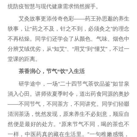
统防疫智慧与现代健康需求悄然握手。
艾灸故事更添传奇色彩——药王孙思邈的养生
轶事，让“药之不及，针之不到，必须灸之”的理念
不再枯燥。同学们还学会了从颜色、气味、
烟
色中
分辨艾绒优劣，从“知艾”、“用艾”到“懂艾”，不过一
堂课的距离。
茶香润心，节气“饮”入生活
研学途中，一场“
二十
四节气茶饮品鉴”如甘泉
淌入心田。讲师依夏季时令，道出药食同源的奥妙
——不同节气，不同茶方，不同讲究。同学们轻啜
清润茶汤，恍然发现，原来养生不必刻意，顺应自
然便是最好的处方。“原来节气不同，喝的茶也不
一样，
中医
药真的藏在生活里。”一句稚嫩感慨，