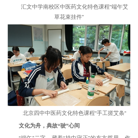
汇文中学南校区
中医
药文化特色课程“端午艾
草花束挂件”
北京四中
中医
药文化特色课程“手工搓艾条“
文化
为舟
，
典故“驶”心间
“端午”二字，藏着“持中守正”的东方哲思。作