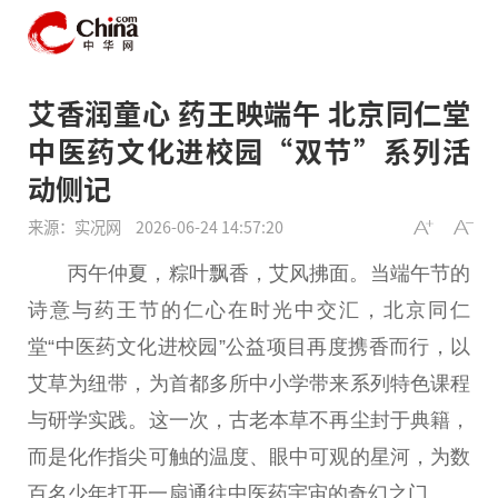
艾香润童心 药王映端午 北京同仁堂
中医药文化进校园“双节”系列活
动侧记
来源：实况网
2026-06-24 14:57:20
丙午仲夏，粽叶飘香，艾风拂面。当端午节的
诗意与药王节的仁心在时光中交汇，北京同仁
堂“
中医
药文化进校园”公益项目再度携香而行，以
艾草为纽带，为首都多所中小学带来系列特色课程
与研学实践。这一次，古老本草不再尘封于典籍，
而是化作指尖可触的温度、眼中可观的星河，为数
百名少年打开一扇通往
中医
药宇宙的奇幻之门。