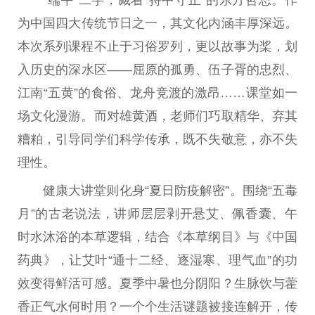
为
中国
四大传统节日之一，其文化内涵丰厚深远。
本次系列课程不止于
习
俗罗列，更以故事为桨，划
入历史的深水区——屈原的孤勇、伍子胥的忠烈、
江南“五黄”的食俗、龙舟竞渡的激昂……课堂如一
场文化漫游。而对雄黄酒，老师们巧取精华、弃其
糟粕，引导同学们科学传承，既不失敬意，亦不失
理
性
。
健康大讲堂则化身“夏日防疫解密”。围绕“五毒
月”的古老说法，讲师层层剥开悬艾、佩香囊、午
时水沐浴的本草逻辑，结合《本草纲目》与《
中国
药典》，让艾叶“通十二经、逐湿寒、理气血”的功
效变得鲜活可感。夏季中暑也分阴阳？生脉饮与藿
香正气水何时用？一个个生活谜题被接连解开，传