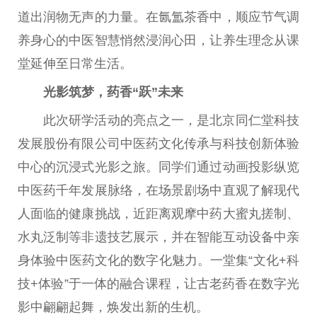
道出润物无声的力量。在氤氲茶香中，顺应节气调
养身心的
中医
智慧悄然浸润心田，让养生理念从课
堂延伸至日常生活。
光影筑梦，药香“跃”未来
此次研学活动的亮点之一，是北京同仁堂科技
发展股份有限公司
中医
药文化传承与科技创新体验
中心的沉浸式光影之旅。同学们通过动画投影纵览
中医
药千年发展脉络，在场景剧场中直观了解现代
人面临的健康挑战，
近
距离观摩中药大蜜丸搓制、
水丸泛制等非遗技艺展示，并在智能互动设备中亲
身体验
中医
药文化的数字化魅力。一堂集“文化+科
技+体验”于一体的融合课程，让古老药香在数字光
影中翩翩起舞，焕发出新的生机。