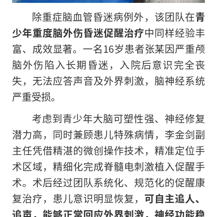
除重症脑血管昏迷病例外，该团队在
青
少年重度脑外伤昏迷促醒治疗
中同样经验丰
富、成效显著。一名16岁患者张某因严重颅
脑外伤陷入长期昏迷，入院后意识完全丧
失，无法应答声音及外界刺激，脑神经系统
严重受损。
考虑到青少年大脑可塑性强、神经修复
潜力高，同时兼顾患儿特殊病情，李金剑副
主任凭借精湛的微创操作技术，精准定位手
术区域，精细化完成脊髓电刺激植入促醒手
术。术后经过团队系统化、规范化的促醒康
复治疗，患儿意识明显恢复，
可自主追人、
追声，能够正常回应外界刺激，神经功能稳