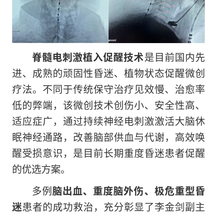
脊髓电刺激植入促醒技术
是目前国内先
进、成熟的顽固性昏迷、植物状态促醒微创
疗法。不同于传统保守治疗见效慢、治愈率
低的弊端，该微创技术创伤小、安全性高、
适应症广，通过持续神经电刺激激活大脑休
眠神经通路，改善脑部供血与代谢，高效唤
醒受损意识，是目前长期重度昏迷患者促醒
的优选方案。
多例
脑出血、重度脑外伤、极危重型昏
迷
患者的成功救治，充分彰显了李金剑副主