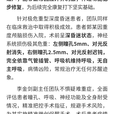
步修复
，为后续完全康复打下坚实基础。
针对极危重型深度昏迷患者，团队同样
在临床救治中取得积极成效。患者郭某因重
度颅脑损伤入院，术前呈
深昏迷状态
，神经
系统损伤极其危重：
左侧瞳孔5mm、对光反
射消失，右侧瞳孔2.5mm、对光反射迟钝，
完全依靠气管插管、呼吸机维持呼吸，无自
主呼吸
，病情凶险，常规治疗无任何苏醒迹
象。
李金剑副主任团队不惧疑难重症，全面
评估患者瞳孔、呼吸、神经功能及全身耐受
情况，精准把控手术指征，规避手术风险，
为其实施精准微创促醒手术。术后患者病情