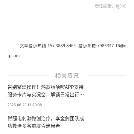
责任编辑：kj005
文章投诉热线:157 3889 8464 投诉邮箱:7983347 16@q
q.com
相关资讯
告别繁琐操作！鸿蒙版哈啰APP支持
服务卡片与实况窗，解锁日常出行新
体验
2026-06-23 11:20:08
脊髓电刺激微创治疗，李金剑团队成
功救治多名重度昏迷患者