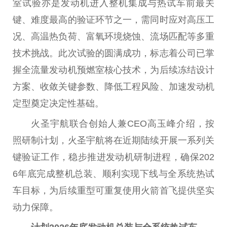
室试验亦是发动机进入整机集成与热试车前最关
键、难度最高的验证环节之一，需同时应对高压工
况、高温热负荷、富氧环境烧蚀、流场匹配等多重
技术挑战。此次试验的圆满成功，标志着公司已掌
握全流量发动机预燃室核心技术，为后续冻结设计
方案、收敛关键参数、降低工程风险、加速发动机
定型奠定决定
性
基础。
火圣宇航联合创始人兼CEO高玉峰介绍，按
照研制计划，火圣宇航将在
近
期陆续开展一系列关
键验证工作，稳步推进发动机研制进程，确保202
6年底完成整机
总
装、顺利实现下线与全系统热试
车目标，为后续重型可重复使用火箭首飞提供坚实
动力保障。