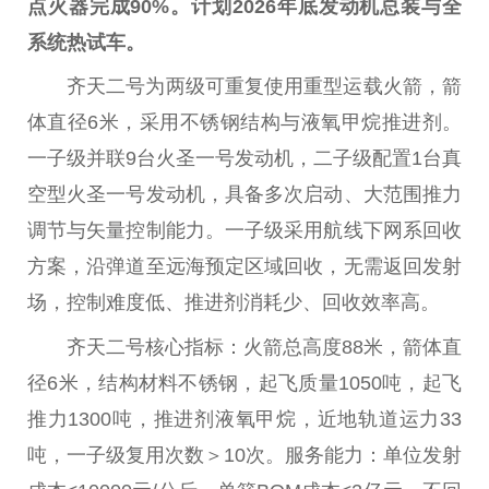
点火器完成90%。计划2026年底发动机
总
装与全
系统热试车。
齐天二号为两级可重复使用重型运载火箭，箭
体直径6米，采用不锈钢结构与液氧甲烷推进剂。
一子级并联9
台
火圣一号发动机，二子级配置1
台
真
空型火圣一号发动机，具备多次启动、大范围推力
调节与矢量控制能力。一子级采用航线下网系回收
方案，沿弹道至远海预定区域回收，无需返回发射
场，控制难度低、推进剂消耗少、回收效率高。
齐天二号核心指标：火箭
总
高度88米，箭体直
径6米，结构材料不锈钢，起飞质量1050吨，起飞
推力1300吨，推进剂液氧甲烷，
近
地轨道运力33
吨，一子级复用次数＞10次。服务能力：单位发射