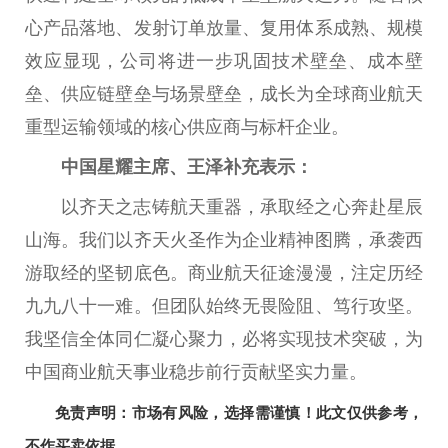
心产品落地、发射订单放量、复用体系成熟、规模
效应显现，公司将进一步巩固技术壁垒、成本壁
垒、供应链壁垒与场景壁垒，成长为全球商业航天
重型运输领域的核心供应商与标杆企业。
中国
星耀
主席
、王泽补充表示：
以齐天之志铸航天重器，承取经之心奔赴星辰
山海。我们以齐天火圣作为企业
精神
图腾，承袭西
游取经的坚韧底色。商业航天征途漫漫，注定历经
九九八十一难。但团队始终无畏险阻、笃行攻坚。
我坚信全体同仁凝心聚力，必将实现技术突破，为
中国
商业航天事业稳步前行贡献坚实力量。
免责声明：市场有风险，选择需谨慎！此文仅供参考，
不作买卖依据。