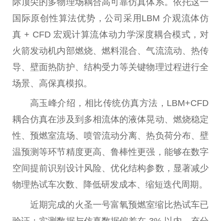
际顶尖的多物理场耦合高可靠仿真体系。依托这一
国际原创
性
算法优势，公司采用LBM 介观流体仿
真 + CFD 宏观计算流体动力学深度耦合模式，对
火箭发动机内部燃烧、燃料混合、气流流动、热传
导、壁面热防护、结构受力等关键物理过程进行全
场景、高保真模拟。
高玉峰介绍，相比传统仿真方法，LBM+CFD
耦合仿真在涉及到多相流体的液体晃动、燃烧稳定
性
、预燃室流场、喷管流动分离、热负荷分布、壁
温预测等环节精度更高、鲁棒
性
更强，能够在数字
空间提前识别设计风险、优化结构参数，显著减少
物理热试车次数、降低研发成本、缩短迭代周期。
近
期完成的火圣一号富氧预燃室缩比热试车已
验证：实测数据与仿真数据偏差在 3% 以内，充分