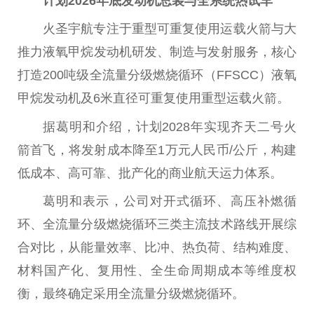
计划2026年底发动机
总
装与全系统热试车
火圣宇航专注于重型可重复使用运载火箭与大
推力液氧甲烷发动机研发、制造与发射服务，核心
打造200吨级全流量分级燃烧循环（FFSCC）液氧
甲烷发动机及6米直径可重复使用重型运载火箭。
据葛明和介绍，计划2028年实现齐天二号火
箭首飞，将发射成本降至1万元
人民
币
/公斤，构建
低成本、高可靠、批产化的商业航天运力体系。
葛明和表示，公司对开式循环、高压补燃循
环、全流量分级燃烧循环三类主流技术路线开展综
合对比，从能量效率、比冲、热负荷、结构难度、
材料国产化、复用
性
、全生命周期成本等维度权
衡，最终确定采用全流量分级燃烧循环。