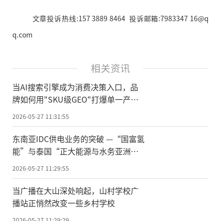
文章投诉热线:157 3889 8464 投诉邮箱:7983347 16@q
q.com
相关资讯
当AI搜索引擎成为消费决策入口，品
牌如何用"SKU级GEO"打爆单一产
品？
2026-05-27 11:31:55
东南亚IDC供电业务的突破 —“国富氢
能”与泰国“正大能源与水务亚洲有
限公司”（CEWA）就泰国IDC项目供
2026-05-27 11:29:55
电业务合作签约
当广播在大山深处响起，山村学校广
播站正悄然改变一些乡村学校
2026-05-27 11:29:29