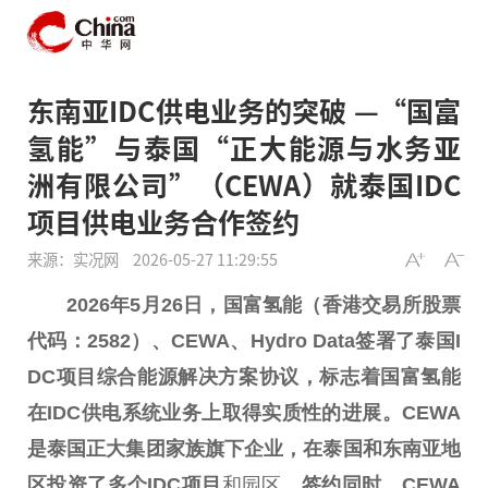
东南亚IDC供电业务的突破 —“国富
氢能”与泰国“正大能源与水务亚
洲有限公司”（CEWA）就泰国IDC
项目供电业务合作签约
来源：实况网
2026-05-27 11:29:55
2026
年
5
月
26
日，
国富氢能
（香港
交易所
股票
代码
：
2582
）、
CEWA
、
Hydro Data
签署了泰国
I
DC
项目综合能源
解决方案协议
，
标志着
国富氢能
在
IDC
供电
系统业务上取得实质性的
进展
。
CEWA
是泰国正大集团家族
旗下企业
，在
泰国和
东南亚地
区投资
了多个
IDC
项目
和园区
。
签约同时，
CEWA