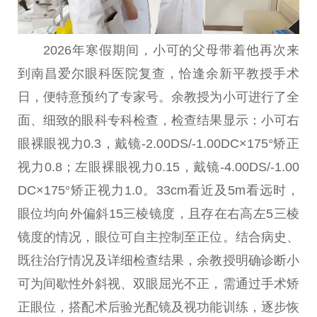
2026年寒假期间，小可的父母带着他再次来
到南昌爱尔眼科医院复查，恰逢余新平教授手术
日，便特意预约了专家号。余教授为小可进行了全
面、细致的眼科专科检查，检查结果显示：小可右
眼裸眼视力0.3，戴镜-2.00DS/-1.00DC×175°矫正
视力0.8；左眼裸眼视力0.15，戴镜-4.00DS/-1.00
DC×175°矫正视力1.0。33cm看近及5m看远时，
眼位均向外偏斜15三棱镜度，且存在右高左5三棱
镜度的情况，眼位可自主控制至正位。结合病史、
既往治疗情况及详细检查结果，余教授明确诊断小
可为间歇性外斜视、双眼屈光不正，需通过手术矫
正眼位，搭配术后验光配镜及视功能训练，逐步恢