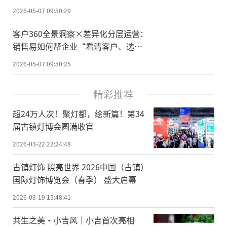
2026-05-07 09:50:29
客户360全景洞察×差异化分层运营：
销售易如何帮企业“看清客户、选对
客户、经好客户”
2026-05-07 09:50:25
精彩推荐
超24万人次！聚灯都，绘新篇！第34
届古镇灯博会圆满收官
2026-03-22 22:24:48
古镇灯饰 照亮世界 2026中国（古镇）
国际灯饰博览会（春季） 盛大启幕
2026-03-19 15:48:41
共生之美·小吉风｜小吉首次亮相