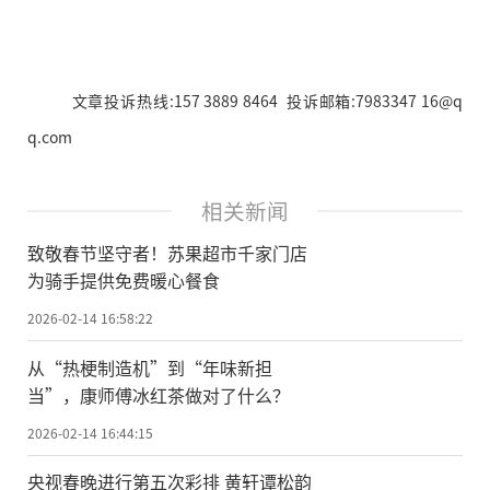
文章投诉热线:157 3889 8464 投诉邮箱:7983347 16@q
q.com
相关新闻
致敬春节坚守者！苏果超市千家门店
为骑手提供免费暖心餐食
2026-02-14 16:58:22
从“热梗制造机”到“年味新担
当”，康师傅冰红茶做对了什么？
2026-02-14 16:44:15
央视春晚进行第五次彩排 黄轩谭松韵