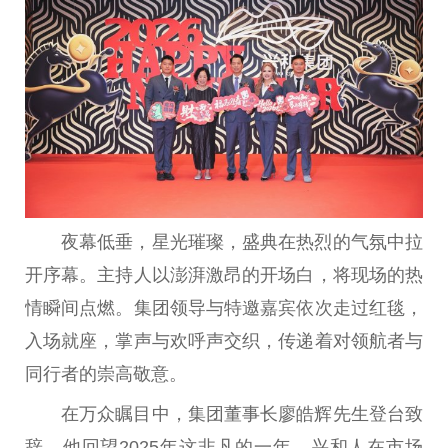
夜幕低垂，星光璀璨，盛典在热烈的气氛中拉
开序幕。主持人以澎湃激昂的开场白，将现场的热
情瞬间点燃。集团
领导
与特邀嘉宾依次走过红毯，
入场就座，掌声与欢呼声交织，传递着对领航者与
同行者的崇高敬意。
在万众瞩目中，集团董事长廖皓辉先生登
台
致
辞。他回望2025年这非凡的一年，兴和人在市场