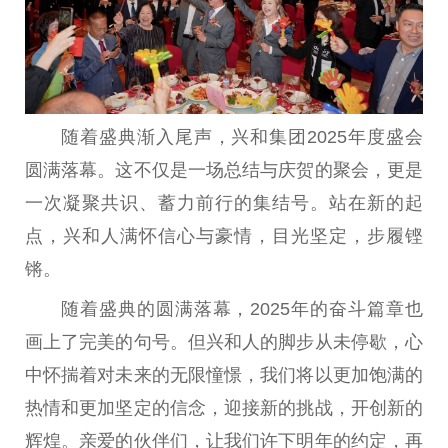
随着盛典渐入尾声，兴和集团2025年度盛会
圆满落幕。这不仅是一场
总
结与庆贺的聚会，更是
一次凝聚共识、蓄力前行的集结号。站在新的起
点，兴和人满怀信心与豪情，目光坚定，步履铿
锵。
随着盛典的圆满落幕，2025年的奋斗篇章也
画上了完美的句号。但兴和人的脚步从未停歇，心
中怀揣着对未来的无限憧憬，我们将以更加饱满的
热情和更加坚定的信念，迎接新的挑战，开创新的
辉煌。亲爱的伙伴们，让我们许下明年的约定，再