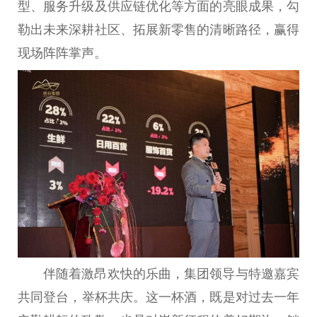
型、服务升级及供应链优化等方面的亮眼成果，勾
勒出未来深耕社区、拓展新零售的清晰路径，赢得
现场阵阵掌声。
伴随着激昂欢快的乐曲，集团
领导
与特邀嘉宾
共同登
台
，举杯共庆。这一杯酒，既是对过去一年