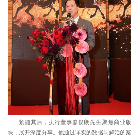
紧随其后，执行董事廖俊朗先生聚焦商业版
块，展开深度分享。他通过详实的数据与鲜活的案