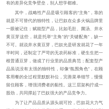
有的差异化竞争壁垒，别人想学都难。
其中，战略
性
产品是吸引顾客的“主角”，靠的
就是不可替代的独特
性
，让巴奴在众多火锅品牌里
一眼被记住；赋能型产品，比如毛肚、菌汤、井水
黄豆芽这些，就是托举“主角”的“关键配角”，缺一
不可。就说井水黄豆芽，巴奴光是研发就花了一年
半时间，还制定了严苛的无农药标准，硬生生把一
根普通豆芽，做成了行业里的品质典范；配套型产
品虽说没有太强的独特
性
，却像“氛围角色”，在顾
客用餐的全过程里默默补位，完善菜单细节，慢慢
留住顾客，增强消费者的黏
性
。这三层架构拧成一
股劲，共同撑起了巴奴强大的产品竞争力。
为了让产品品质从源头就可控，巴奴花大力气