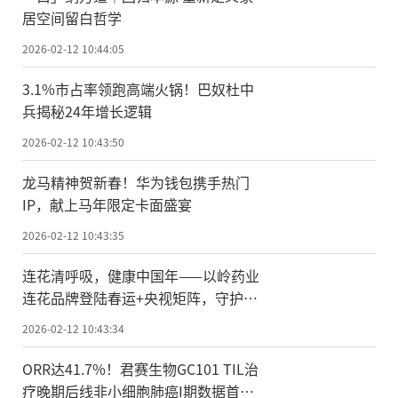
居空间留白哲学
2026-02-12 10:44:05
3.1%市占率领跑高端火锅！巴奴杜中
兵揭秘24年增长逻辑
2026-02-12 10:43:50
龙马精神贺新春！华为钱包携手热门
IP，献上马年限定卡面盛宴
2026-02-12 10:43:35
连花清呼吸，健康中国年——以岭药业
连花品牌登陆春运+央视矩阵，守护全
民新春呼吸健康
2026-02-12 10:43:34
ORR达41.7%！君赛生物GC101 TIL治
疗晚期后线非小细胞肺癌I期数据首次