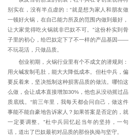
别实在，没有半点虚的：“就是想为家人和朋友做
一顿好火锅，在自己能力所及的范围内做到最好，
让大家觉得吃火锅就非巴奴不可。”这份朴实到骨
子里的
初心
，给巴奴定下了不一样的产品基因——
不玩花活，只做品质。
创业初期，火锅行业里有个不成文的潜规则：
用火碱发制毛肚，能
大大
降低成本。但杜中兵，偏
要反着来，坚决抵制这种损害品质的做法。哪怕这
么做，会让成本直接增加30%，他也从没动摇过品
质底线。“前三年里，我每天都会问自己，做这件
事能不能自豪地告诉家人？如果答案是否定的，就
一定要调整。”杜中兵回忆起当年的坚持，一句
话，道出了巴奴最初对品质的那份执拗与坚守。