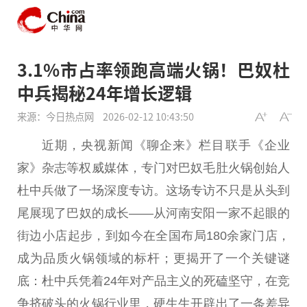
3.1%市占率领跑高端火锅！巴奴杜
中兵揭秘24年增长逻辑
来源：今日热点网
2026-02-12 10:43:50
近
期，
央视
新闻《聊企来》栏目联手《企业
家》杂志等权威媒体，专门对巴奴毛肚火锅创始人
杜中兵做了一场深度
专访
。这场
专访
不只是从头到
尾展现了巴奴的成长——从河南安阳一家不起眼的
街边小店起步，到如今在全国布局180余家门店，
成为品质火锅领域的标杆；更揭开了一个关键谜
底：杜中兵凭着24年对产品主义的死磕坚守，在竞
争挤破头的火锅行业里，硬生生开辟出了一条差异