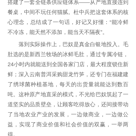
搭建了一套全链条供应链体系——从产地直接连到
餐桌，中间不玩任何猫腻。杜中兵把这套体系的核
心理念，
总
结成了一句话，好记又好懂：“能冷鲜
不冷冻，能天然不添加，能当天不隔夜”。
落到实际操作上，巴奴是真金白银地投入。毛
肚选的是新西兰
牧场
的冰鲜毛肚，通过专属冷链，
24小时内就能送到全国各家门店，最大程度锁住新
鲜；深入云南普洱采购甜龙竹笋，还专门在福建建
了绣球菌种植基地，每天的出货量就能达到数百
吨。这种原产地直采的模式，不光给巴奴筑起了一
道坚实的品质壁垒，让顾客吃得放心，还间接带动
了当地农业产业的发展，一边做商业，一边做公
益，实现了商业价值和社会价值的双赢，一举两
得。