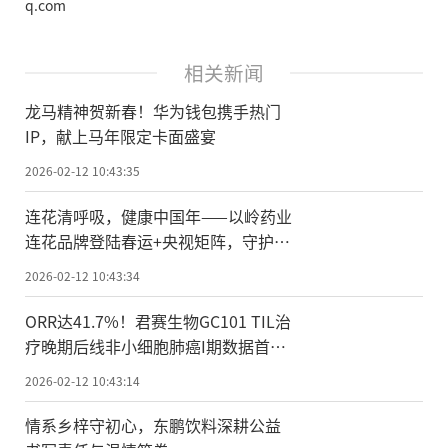
q.com
相关新闻
龙马精神贺新春！华为钱包携手热门
IP，献上马年限定卡面盛宴
2026-02-12 10:43:35
连花清呼吸，健康中国年——以岭药业
连花品牌登陆春运+央视矩阵，守护全
民新春呼吸健康
2026-02-12 10:43:34
ORR达41.7%！君赛生物GC101 TIL治
疗晚期后线非小细胞肺癌I期数据首次
公布
2026-02-12 10:43:14
情系乡梓守初心，东鹏饮料深耕公益