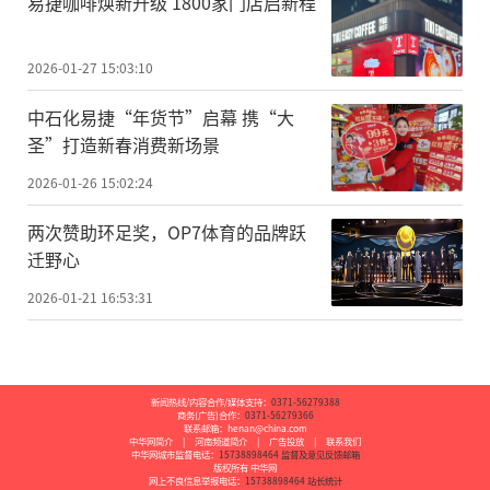
易捷咖啡焕新升级 1800家门店启新程
2026-01-27 15:03:10
中石化易捷“年货节”启幕 携“大
圣”打造新春消费新场景
2026-01-26 15:02:24
两次赞助环足奖，OP7体育的品牌跃
迁野心
2026-01-21 16:53:31
新闻热线/内容合作/媒体支持：
0371-56279388
商务(广告)合作：
0371-56279366
联系邮箱：henan@china.com
中华网简介
|
河南频道简介
|
广告投放
|
联系我们
中华网城市监督电话：
15738898464
监督及意见反馈邮箱
版权所有 中华网
网上不良信息举报电话：
15738898464
站长统计