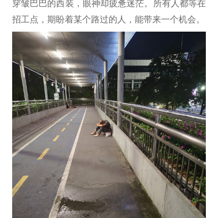
穿皱巴巴的西装，眼神却疲惫迷茫。所有人都等在
招工点，期盼着某个路过的人，能带来一个机会。