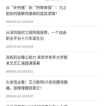
从“补钙难”到“钙够骨强”：力之
助如何破解佝偻病的底层逻辑？
2026-01-22 10:26:29
从深圳临时工网到摇摇帮，一个自由
职业平台十六年诞生记
2026-01-22 10:25:22
双蚁药业暖心助力 来宾市老年大学期
末文艺汇演圆满落幕
2026-01-22 10:25:21
久坐党必看！艾力斯特U5告别腰背酸
痛，按摩撑腰就靠它！
2026-01-22 10:25:07