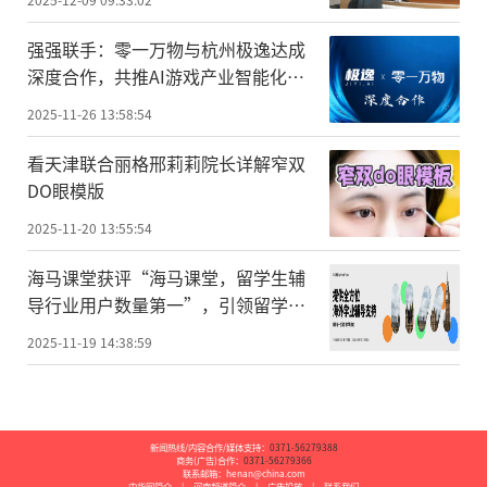
强强联手：零一万物与杭州极逸达成
深度合作，共推AI游戏产业智能化升
级
2025-11-26 13:58:54
看天津联合丽格邢莉莉院长详解窄双
DO眼模版
2025-11-20 13:55:54
海马课堂获评“海马课堂，留学生辅
导行业用户数量第一”，引领留学生
辅导赛道高速发展
2025-11-19 14:38:59
新闻热线/内容合作/媒体支持：
0371-56279388
商务(广告)合作：
0371-56279366
联系邮箱：henan@china.com
中华网简介
|
河南频道简介
|
广告投放
|
联系我们