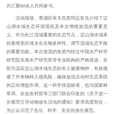
共汇聚60余人共同参与。
活动现场，青浦区有关负责同志首先介绍了淀
山湖水域生态环境现状及本次增殖放流的
重要
意
义。作为长江流域
重要
的生态节点，淀山湖水域承
担着维系区域水生生物多样
性
、调节流域生态
平
衡
的
重要
功能。本次放流的鱼苗均经过
中国
水产科学
研究院东海水产研究所等专业机构的严格筛选，全
部为适应淀山湖水域生态的本土健康物种，有效规
避了外来物种入侵风险，确保放流活动对生态系统
的正向增益作用。这一科学筛选标准，也与
国家
林
草局、农业农村部等三部门联合印发的《关于进一
步规范引导动物放生活动的通知》要求高度契合，
为公众示范了合法、科学、安全的放生规范。