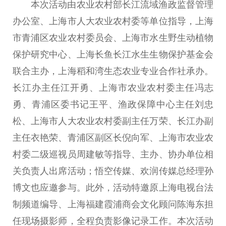
本次活动由农业农村部长江流域渔政监督管理
办公室、上海市
人大
农业农村委等单位指导，上海
市青浦区农业农村
委员
会、上海市水生野生动植物
保护研究中心、上海长鱼长江水生生物保护
基金
会
联合主办，上海稻和湾生态农业专业合作社承办。
长江办
主任
江开勇、上海市农业农村委
主任
冯志
勇、青浦区委
书记
王
平
、渔政保障中心
主任
刘忠
松、上海市
人大
农业农村委副
主任
万荣、长江办副
主任
衣艳荣、青浦区副区长倪向军、上海市农业农
村委二级巡视员周建敏等指导、主办、协办单位相
关负责人出席活动；悟空传媒、欢润传媒
总
经理孙
博文也应邀参与。此外，活动特邀原上海电视
台
法
制频道编导、上海福建霞浦商会文化顾问陈海东担
任现场摄影师，全程负责影像记录工作。本次活动