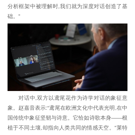
分析框架中被理解时,我们就为深度对话创造了基
础。”
对话中,双方以鸢尾花作为诗学对话的象征意
象。赵嘉音表示:“鸢尾在欧洲文化中代表光明,在中
国传统中象征坚韧与诗意。它恰如诗歌本身——根
植于不同土壤,却指向人类共同的情感天空。”莱特