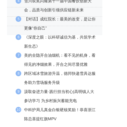
雪川双奖闪耀第十一届中国餐饮创新大
4
会，品质与创新引领供应链新未来
【对话】成红院长：最美的改变，是让你
5
更像“你自己”
《深度之眼：以科研诚信为基，共筑学术
6
新生态》
美的全隐开合油烟机：看不见的机身，看
7
得见的净烟效果，开合之间尽显优雅
跨区域冰雪旅游升温，德邦快递雪具达服
8
务助力雪场服务升级
汲取奋进力量·践行担当初心|高明镇人大
9
参访学习 为乡村振兴蓄能充电
中科护局儿真金白银硬核奖励！恭喜浙江
10
陈总喜提红旗MPV