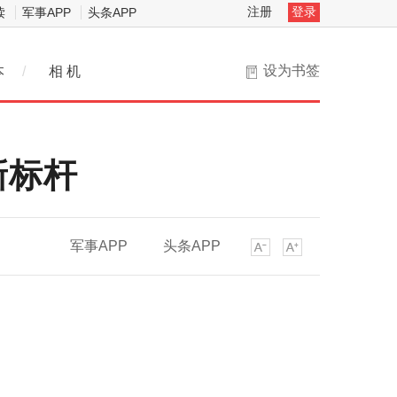
注册
登录
读
军事APP
头条APP
设为书签
本
/
相 机
新标杆
军事APP
头条APP