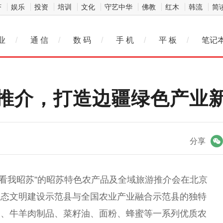
济
娱乐
投资
培训
文化
守艺中华
佛教
红木
韩流
简
业
/
通 信
/
数 码
/
手 机
/
平 板
/
笔记
推介，打造边疆绿色产业
微信
分享
处，看我昭苏”的昭苏特色农产品及全域旅游推介会在北京
生态文明建设示范县与全国农业产业融合示范县的独特
品、牛羊肉制品、菜籽油、面粉、蜂蜜等一系列优质农