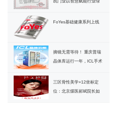
凯门业以智慧赋能行业绿
色发展
FoYes基础健康系列上线
摘镜无需等待！ 重庆普瑞
晶体库运行一年，ICL手术
迎来“速享”时代
三区骨性美学+12坐标定
位：北京煤医郝斌院长如
何重构东方美鼻