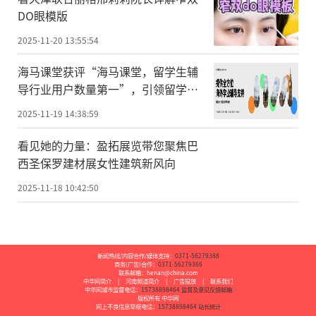
DO眼模版
2025-11-20 13:55:54
海马课堂获评“海马课堂，留学生辅
导行业用户数量第一”，引领留学生
辅导赛道高速发展
2025-11-19 14:38:59
看见她的力量：盈拓展览带您聚焦巴
西圣保罗建材展女性建筑新风向
2025-11-18 10:42:50
新闻热线/内容合作/媒体支持：
0371-56279388
商务(广告)合作：
0371-56279366
联系邮箱：henan@china.com
中华网简介
|
河南频道简介
|
广告投放
|
联系我们
中华网城市监督电话：
15738898464
监督及意见反馈邮箱
版权所有 中华网
网上不良信息举报电话：
15738898464
站长统计