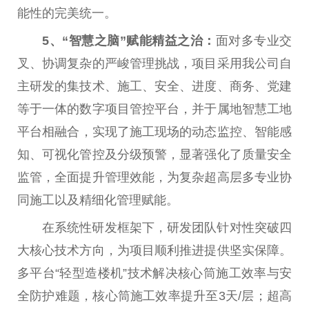
能
性
的完美统一。
5、“
智慧之脑
”
赋能精益之治：
面对多专业交
叉、协调复杂的严峻管理挑战，项目采用我公司自
主研发的集技术、施工、安全、进度、商务、党建
等于一体的数字项目管控
平
台
，并于属地智慧工地
平
台
相融合，实现了施工现场的动态监控、智能感
知、可视化管控及分级预警，显著强化了质量安全
监管，全面提升管理效能，为复杂超
高层
多专业协
同施工以及精细化管理赋能。
在系统
性
研发框架下，研发团队针对
性
突破四
大核心技术方向，为项目顺利推进提供坚实保障。
多
平
台
“轻型造楼机”技术解决核心筒施工效率与安
全防护难题，核心筒施工效率提升至3天/层；超高