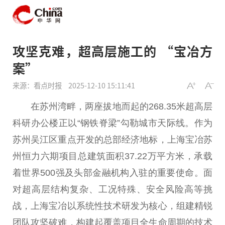
攻坚克难，超高层施工的 “宝冶方
案”
来源：看点时报
2025-12-10 15:11:41
在苏州湾畔，两座拔地而起的268.35米超
高层
科研办公楼正以“钢铁脊梁”勾勒城市天际线。作为
苏州吴江区重点开发的
总
部经济地标，上海宝冶苏
州恒力六期项目
总
建筑面积37.22万
平
方米，承载
着世界500强及头部
金融
机构入驻的
重要
使命
。面
对超
高层
结构复杂、工况特殊、安全风险高等挑
战，上海宝冶以系统
性
技术研发为核心，组建精锐
团队攻坚破难，构建起覆盖项目全生命周期的技术