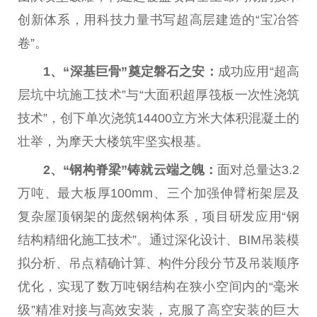
创新体系，用科技力量书写超
高层
建造的“宝冶答
卷”。
1、“
深基巨骨
”
奠定磐石之安：
成功应用“超
高
层
坑中坑施工技术”与“大面积超厚筏板一次
性
浇筑
技术”，创下单次浇筑14400立方米大体积混凝土的
壮举，为摩天大楼筑牢坚实根基。
2、“
钢构脊梁
”
铸就云端之魄：
面对
总
量达3.2
万吨、最大板厚100mm、三个加强伸臂桁架层及
复杂屋顶钢架的庞然钢构体系，项目研发应用“钢
结构精细化施工技术”。通过深化设计、BIM吊装模
拟分析、吊点精确计算、构件分段分节及吊装顺序
优化，实现了数万吨钢结构在狭小空间内的“毫米
级”精准对接与高效安装，克服了高空安装的巨大