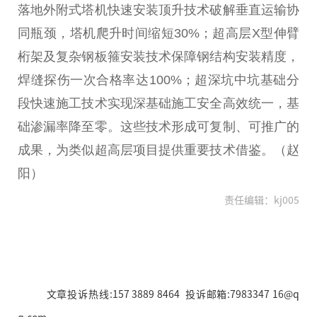
落地外附式塔机快速安装顶升技术破解垂直运输协
同瓶颈，塔机爬升时间缩短30%；超
高层
X型伸臂
桁架及复杂钢板箍安装技术保障钢结构安装精度，
焊缝探伤一次合格率达100%；超深坑中坑基础分
段快速施工技术实现深基础施工安全高效统一，基
础渗漏率降至零。这些技术形成可复制、可推广的
成果，为类似超
高层
项目提供
重要
技术借鉴。（赵
阳）
责任编辑：kj005
文章投诉热线:157 3889 8464 投诉邮箱:7983347 16@q
q.com