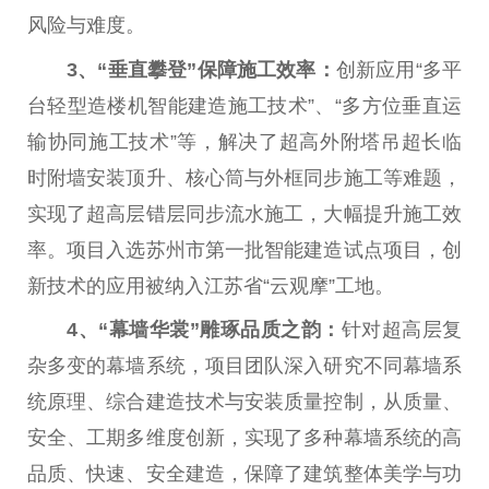
风险与难度。
3、“
垂直攀登
”
保障
施工效率
：
创新应用“多
平
台
轻型造楼机智能建造施工技术”、“多方位垂直运
输协同施工技术”等，解决了超高外附塔吊超长临
时附墙安装顶升、核心筒与外框同步施工等难题，
实现了超
高层
错层同步流水施工，大幅提升施工效
率。项目入选苏州市第一批智能建造试点项目，创
新技术的应用被纳入江苏省“云观摩”工地。
4、“
幕墙华裳
”
雕琢品质之韵：
针对超
高层
复
杂多变的幕墙系统，项目团队深入研究不同幕墙系
统原理、综合建造技术与安装质量控制，从质量、
安全、工期多维度创新，实现了多种幕墙系统的高
品质、快速、安全建造，保障了建筑整体美学与功