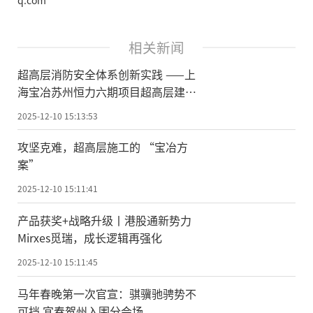
相关新闻
超高层消防安全体系创新实践 ——上
海宝冶苏州恒力六期项目超高层建造
安全管理创新纪实
2025-12-10 15:13:53
攻坚克难，超高层施工的 “宝冶方
案”
2025-12-10 15:11:41
产品获奖+战略升级丨港股通新势力
Mirxes觅瑞，成长逻辑再强化
2025-12-10 15:11:45
马年春晚第一次官宣：骐骥驰骋势不
可挡 宜春贺州入围分会场