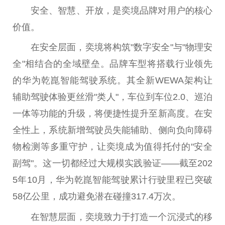
安全、智慧、开放，是奕境品牌对用户的核心
价值。
在安全层面，奕境将构筑"数字安全"与"物理安
全"相结合的全域壁垒。品牌车型将搭载行业领先
的华为乾崑智能驾驶系统。其全新WEWA架构让
辅助驾驶体验更丝滑"类人"，车位到车位2.0、巡泊
一体等功能的升级，将便捷
性
提升至新高度。在安
全
性
上，系统新增驾驶员失能辅助、侧向负向障碍
物检测等多重守护，让奕境成为值得托付的"安全
副驾"。这一切都经过大规模实践验证——截至202
5年10月，华为乾崑智能驾驶累计行驶里程已突破
58亿公里，成功避免潜在碰撞317.4万次。
在智慧层面，奕境致力于打造一个沉浸式的移