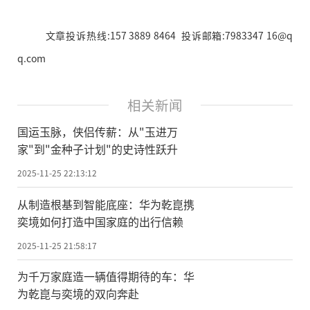
文章投诉热线:157 3889 8464 投诉邮箱:7983347 16@q
q.com
相关新闻
国运玉脉，侠侣传薪：从"玉进万
家"到"金种子计划"的史诗性跃升
2025-11-25 22:13:12
从制造根基到智能底座：华为乾崑携
奕境如何打造中国家庭的出行信赖
2025-11-25 21:58:17
为千万家庭造一辆值得期待的车：华
为乾崑与奕境的双向奔赴