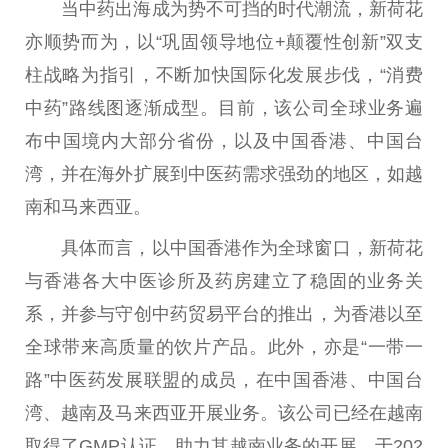
当中药出海成为势不可挡的时代潮流，新荷花
亦顺势而为，以“巩固
领导
地位+颠覆
性
创新”双支
柱战略为指引，不断加快国际化发展步伐，“消费
中药”路线图逐渐成型。目前，该公司全球业务遍
布
中国
境内大部分省份，以及
中国
香港
、
中国
台
湾，并在海外扩展到
中医
药需求强劲的地区，如越
南和马来西亚。
具体而言，以
中国
香港
作为全球窗口，新荷花
与
香港
各大
中医
诊所及药房建立了稳固的业务关
系，并参与守创中药贸易
平
台
的推出，为
香港
以至
全球带来高质量的饮片产品。此外，亦是“
一带
一
路
”
中医
药发展联盟的成员，在
中国
香港
、
中国
台
湾、越南及马来西亚开展业务。该公司已经在越南
取得了GMP认证，助力其越南业务的开展。于202