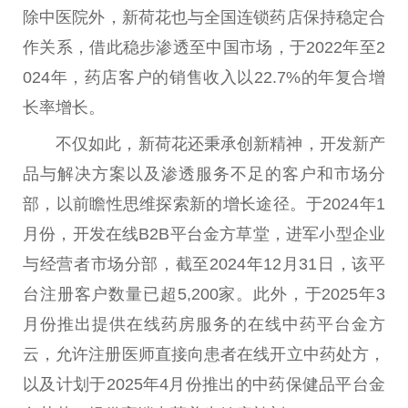
除
中医
院外，新荷花也与全国连锁药店保持稳定合
作关系，借此稳步渗透至
中国
市场，于2022年至2
024年，药店客户的销售收入以22.7%的年复合增
长率增长。
不仅如此，新荷花还秉承创新
精神
，开发新产
品与解决方案以及渗透服务不足的客户和市场分
部，以前瞻
性
思维探索新的增长途径。于2024年1
月份，开发在线B2B
平
台
金方草堂，进军小型企业
与经营者市场分部，截至2024年12月31日，该
平
台
注册客户数量已超5,200家。此外，于2025年3
月份推出提供在线药房服务的在线中药
平
台
金方
云，允许注册医师直接向患者在线开立中药处方，
以及计划于2025年4月份推出的中药保健品
平
台
金