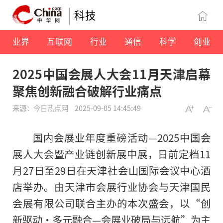
科技
业界
互联网
行业
通信
科学
创业
2025中国会展人大会11月天津启幕
聚焦创新融合破解行业痛点
来源：
今日热点网
2025-09-05 14:45:49
国内会展业年度重磅活动—2025中国会
展人大会暨产业链创新展中展，日前定档11
月27日至29日在天津社会山国际会议中心酒
店举办。由天津市会展行业协会与天津国民
会展有限公司联合主办的本次盛会，以“创
新驱动・多元融合—会展业破局与远航”为主