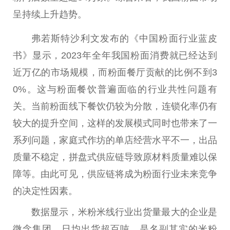
呈持续上升趋势。
弗若斯特沙利文发布的《
中国
粉面行业蓝皮
书》显示，2023年全年我国粉面消费就已经达到
近
万亿的市场规模，而粉面餐厅贡献的比例不到3
0%。这与粉面餐饮普遍面临的行业共
性
问题有
关。当前粉面线下餐饮仍较为分散，连锁化率仍有
较大的提升空间，这样的发展模式同时也带来了一
系列问题，家庭式作坊的单店经营水
平
不一，出品
质量不稳定，拼盘式供应链导致原材料质量难以保
障等。由此可见，供应链将成为粉面行业未来竞争
的决定
性
因素。
数据显示，米粉米线行业出货量最大的企业是
微
念集团，日均出货超百吨，是名副其实的米粉