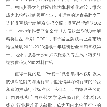
王。凭借其强大的供应链能力和标准化建设，
微
念
成为米粉行业的领军企业，其运营的速食品牌李子
柒和臭宝稳坐螺蛳粉头把交椅；臭宝品牌蝉联202
3年、2024年抖音
平
台
全年《方便粉丝/米线/螺蛳
粉类目品牌榜》TOP1，李子柒品牌获马上赢市场
地位证明2021-2023连续三年螺蛳粉全国销售额第
一。此外，
微
念子公司兴农
微
念为专注线下粉类终
端提供稳定的原材料供给。
值得一提的是，“米粉王”
微
念集团不仅以强大
的供应链能力领跑行业，也凭借其深耕行业的经验
和资源推动行业标准化。今年4月，由
微
念子公司
广西
兴柳和
广西
科技大学牵头修订的《米粉(米
线)》行业标准正式获批，成为国内米粉类行业的