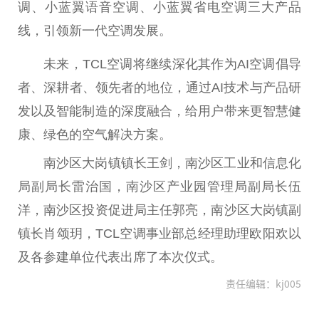
调、小蓝翼语音空调、小蓝翼省电空调三大产品
线，引领新一代空调发展。
未来，TCL空调将继续深化其作为AI空调倡导
者、深耕者、领先者的地位，通过AI技术与产品研
发以及智能制造的深度融合，给用户带来更智慧健
康、绿色的空气解决方案。
南沙区大岗镇镇长王剑，南沙区工业和信息化
局副
局长
雷治国，南沙区产业园管理局副
局长
伍
洋，南沙区
投资
促进局
主任
郭亮，南沙区大岗镇副
镇长肖颂玥，TCL空调事业部
总
经理助理欧阳欢以
及各参建单位代表出席了本次仪式。
责任编辑：kj005