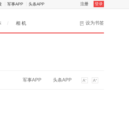
注册
登录
读
军事APP
头条APP
设为书签
本
/
相 机
军事APP
头条APP