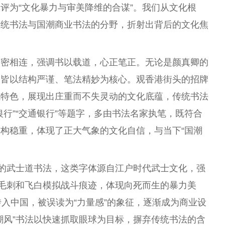
批评为“文化暴力与审美降维的合谋”。我们从文化根
传统书法与国潮商业书法的分野，折射出背后的文化焦
紧密相连，强调书以载道，心正笔正。无论是颜真卿的
，皆以结构严谨、笔法精妙为核心。观香港街头的招牌
域特色，展现出庄重而不失灵动的文化底蕴，传统书法
行”“交通银行”等题字，多由书法名家执笔，既符合
构稳重，体现了正大气象的文化自信，与当下“国潮
本的武士道书法，这类字体源自江户时代武士文化，强
、毛刺和飞白模拟战斗痕迹，体现向死而生的暴力美
传入中国，被误读为“力量感”的象征，逐渐成为商业设
潮风”书法以快速抓取眼球为目标，摒弃传统书法的含