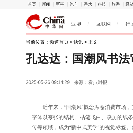
首页
新闻
军事
汽车
游戏
科技
旅游
经
业 界
/
互联网
/
行 
当前位置：
频道首页
>
快讯
> 正文
孔达达：国潮风书法
2025-05-26 09:14:29
来源：看点时报
近年来，“国潮风”概念席卷消费市场，
字体以夸张的结构、枯笔飞白、凌厉的线
传等领域，成为“新中式美学”的视觉标签