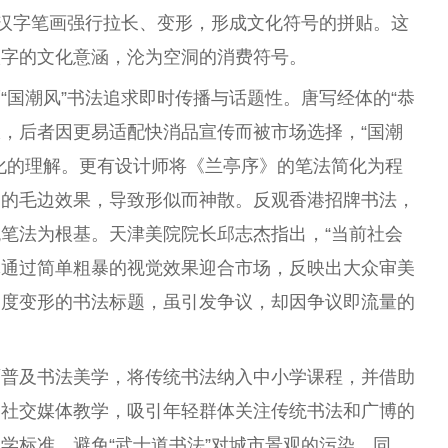
将汉字笔画强行拉长、变形，形成文化符号的拼贴。这
汉字的文化意涵，沦为空洞的消费符号。
“国潮风”书法追求即时传播与话题性。唐写经体的“恭
极，后者因更易适配快消品宣传而被市场选择，“国潮
化的理解。更有设计师将《兰亭序》的笔法简化为程
糙的毛边效果，导致形似而神散。反观香港招牌书法，
笔法为根基。天津美院院长邱志杰指出，“当前社会
字体通过简单粗暴的视觉效果迎合市场，反映出大众审美
过度变形的书法标题，虽引发争议，却因争议即流量的
面普及书法美学，将传统书法纳入中小学课程，并借助
、社交媒体教学，吸引年轻群体关注传统书法和广博的
学标准，避免“武士道书法”对城市景观的污染，同