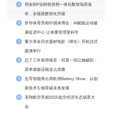
用友BIP业财税资档一体化数智场景发
5
布，全链路数智化升级
舒华体育亮相中国体博会：AI赋能运动健
6
康促进中心 让体重管理更科学
重大革命历史题材电影《师生》开机仪式
7
圆满举行
忍了三年厨房噪音，邻居一招让她破防：
8
原来做饭还能这么优雅
先导智能将出席欧洲Battery Show，以创
9
新技术引领零碳未来发展
圣翔航空亮相2025低空经济生态场景大
10
会