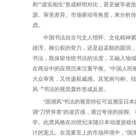
和”“虚实相生”形成鲜明对比，甚至被学者
源、审美差异、市场驱动等角度，来分析
虑。
中国书法自古与文人情怀、文化精神
雄浑、柳公权的骨力，还是赵孟頫的圆润
书法，既保留传统书法的法度，又融入地
在商业中的应用历来注重平衡。“中国人民银
大众审美，又传递权威感。其笔画匀称、结
风〞书法的视觉轰炸形成反差。
“国潮风”书法的视觉特征可追溯至日
调“刀劈斧凿”的凌厉感，通过夸张的捺脚
学。此类风格在20世纪末随日本动漫游戏
计的宠儿。在流量至上的市场环境中，“国