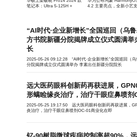
华硕上架破晓 Pro14 2024 款
华为公布鸿蒙 HarmonyO
笔记本：Ultra 5-125H +
4.2 主要亮点，全新小艺
32GB + 1TB，5599 元
AI 消除
“AI时代·企业新增长”全国巡回（乌
方书院新疆分院揭牌成立仪式圆满举
长
2025-05-26 09:12:28
“AI时代·企业新增长”全国巡回（
分院揭牌成立仪式圆满举办 李素出任新疆分院院长
远大医药眼科创新药再获进展，GPN0
形螨睑缘炎治疗，治疗干眼症鼻喷剂O
2025-05-25 19:17:50
远大医药眼科创新药再获进展，GP
炎治疗，治疗干眼症鼻喷剂OC-01商业化在即
钇-90树脂微球疾病控制率超90%，