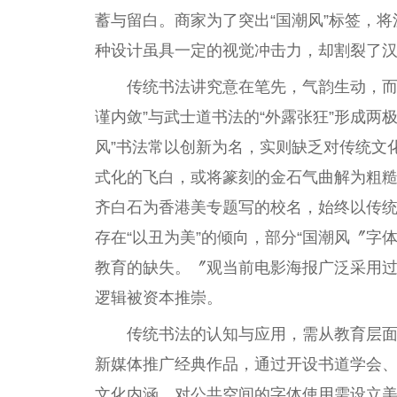
蓄与留白。商家为了突出“国潮风”标签，
种设计虽具一定的视觉冲击力，却割裂了
传统书法讲究意在笔先，气韵生动，而
谨内敛”与武士道书法的“外露张狂”形成两
风”书法常以创新为名，实则缺乏对传统文
式化的飞白，或将篆刻的金石气曲解为粗
齐白石为香港美专题写的校名，始终以传统
存在“以丑为美”的倾向，部分“国潮风〞
教育的缺失。〞观当前电影海报广泛采用
逻辑被资本推崇。
传统书法的认知与应用，需从教育层
新媒体推广经典作品，通过开设书道学会
文化内涵。对公共空间的字体使用需设立美