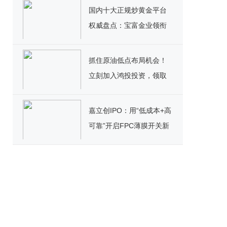
国内十大正规炒黄金平台
权威盘点：宝富金业领衔
黄金投资新标杆
抓住原油低点布局机会！
立刻加入鸿投投资，领取
高额美元赠金＋超值福利
嘉立创IPO：用“低成本+高
可靠”开启FPC薄膜开关新
篇章