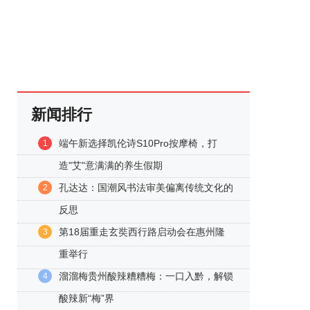
新闻排行
端午新选择凯伦诗S10Pro按摩椅，打
1
造"艾"意满满的养生假期
孔达达：国潮风书法审美偏离传统文化的
2
反思
第18届重走玄奘西行路启动会在惠州隆
3
重举行
溜溜梅贵州酸辣糟糟梅：一口入黔，解锁
4
酸辣新“梅”界