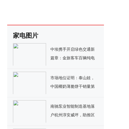
家电图片
中埃携手开启绿色交通新
篇章：金旅客车百辆纯电
公交交付埃塞俄比亚
市场地位证明：泰山娃，
中国椰奶薄脆饼干销量第
一
南驰泵业智能制造基地落
户杭州淳安威坪，助推区
域产业迈向新高度