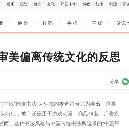
济
娱乐
投资
培训
文化
守艺中华
佛教
红木
韩流
简
业
/
通 信
/
数 码
/
手 机
/
平 板
/
笔记
审美偏离传统文化的反思
微信
分享
其中以“国潮书法”为标志的视觉符号尤为突出。这类
条为特征，被广泛应用于游戏动漫、商品包装、广告宣
。然而，这种书法风格与中国传统书法所追求的“中正平