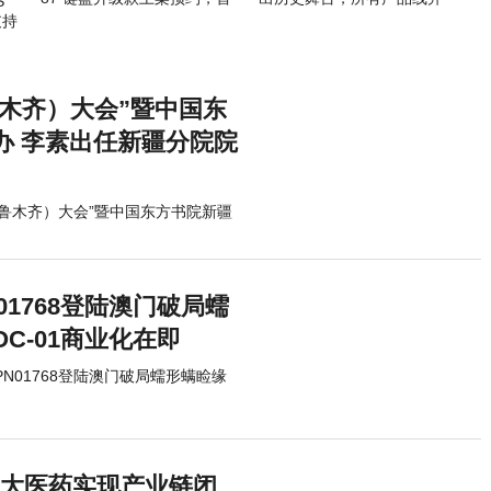
S
发价 89 元
入乌龟海岸
支持
鲁木齐）大会”暨中国东
办 李素出任新疆分院院
乌鲁木齐）大会”暨中国东方书院新疆
1768登陆澳门破局蠕
C-01商业化在即
N01768登陆澳门破局蠕形螨睑缘
远大医药实现产业链闭