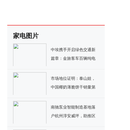
家电图片
中埃携手开启绿色交通新
篇章：金旅客车百辆纯电
公交交付埃塞俄比亚
市场地位证明：泰山娃，
中国椰奶薄脆饼干销量第
一
南驰泵业智能制造基地落
户杭州淳安威坪，助推区
域产业迈向新高度