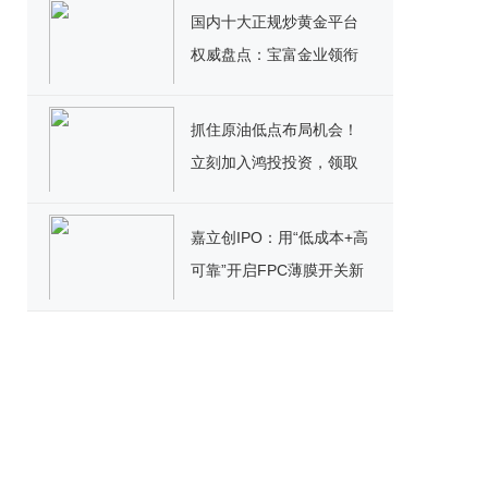
国内十大正规炒黄金平台
权威盘点：宝富金业领衔
黄金投资新标杆
抓住原油低点布局机会！
立刻加入鸿投投资，领取
高额美元赠金＋超值福利
嘉立创IPO：用“低成本+高
可靠”开启FPC薄膜开关新
篇章