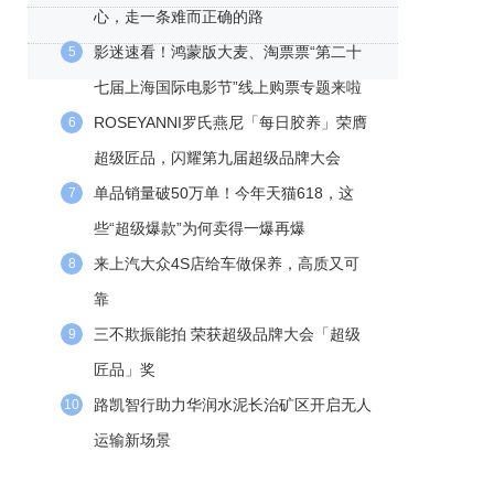
心，走一条难而正确的路
影迷速看！鸿蒙版大麦、淘票票“第二十
5
七届上海国际电影节”线上购票专题来啦
ROSEYANNI罗氏燕尼「每日胶养」荣膺
6
超级匠品，闪耀第九届超级品牌大会
单品销量破50万单！今年天猫618，这
7
些“超级爆款”为何卖得一爆再爆
来上汽大众4S店给车做保养，高质又可
8
靠
三不欺振能拍 荣获超级品牌大会「超级
9
匠品」奖
路凯智行助力华润水泥长治矿区开启无人
10
运输新场景