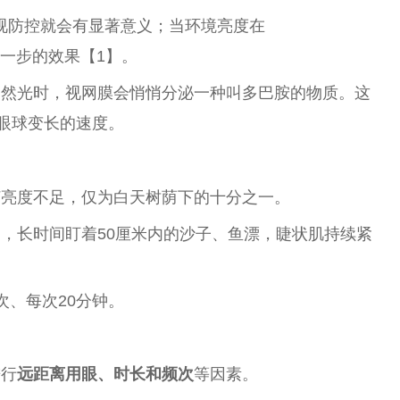
视防控就会有显著意义；当环境亮度在
一步的
效果
【1】。
自然光时，视网膜会悄悄分泌一种叫多巴胺的物质。这
缓眼球变长的速度。
灯亮度不足，仅为白天树荫下的十分之一。
，长时间盯着50厘米内的沙子、鱼漂，睫状肌持续紧
次、每次20分钟。
进行
远距离用眼、时长和频次
等因素。