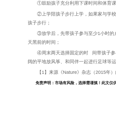
①鼓励孩子充分利用下课时间和体育
②上学陪孩子步行上学，如果家与学
孩子步行；
③放学后，先带孩子参与至少1小时的
天黑前的时间；
④周末两天选择固定的时 间带孩子参
阔的
平
地放风筝、和同伴一起进行
足球
等
【1】来源《Nature》杂志（201
免责声明：市场有风险，选择需谨慎！此文仅