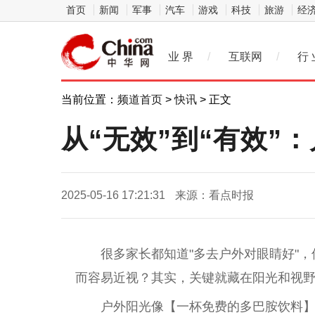
首页
新闻
军事
汽车
游戏
科技
旅游
经
业 界
/
互联网
/
行 
当前位置：
频道首页
>
快讯
> 正文
从“无效”到“有效”
2025-05-16 17:21:31
来源：看点时报
很多家长都知道"多去户外对眼睛好"
而容易
近
视？其实，关键就藏在阳光和视
户外阳光像【一杯免费的多巴胺饮料