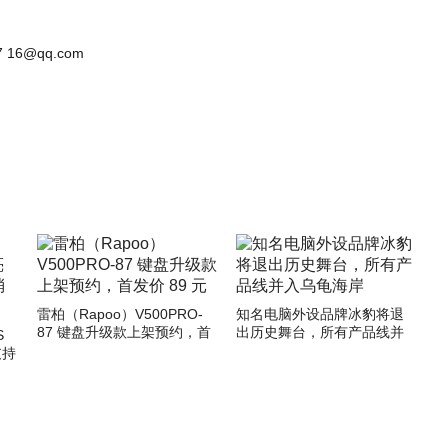
 16@qq.com
雷柏（Rapoo）V500PRO-
知名电脑外设品牌冰豹将退
87 键盘升级款上架预约，首
出历史舞台，所有产品线并
S
发价 89 元
入乌龟海岸
支持