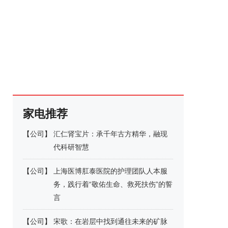
家电推荐
【
公司
】
汇仁肾宝片：承千年古方精华，融现
代科研智慧
【
公司
】
上海医博肛泰医院的护理团队人本服
务，践行着“敬佑生命、救死扶伤”的誓
言
【
公司
】
宋歌：在岩层中找到通往未来的矿脉