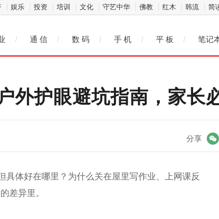
济
娱乐
投资
培训
文化
守艺中华
佛教
红木
韩流
简
业
/
通 信
/
数 码
/
手 机
/
平 板
/
笔记
：户外护眼避坑指南，家长
微信
分享
，但具体好在哪里？为什么关在屋里写作业、上网课反
野的差异里。
】