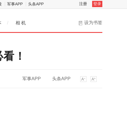
注册
登录
读
军事APP
头条APP
设为书签
本
/
相 机
必看！
军事APP
头条APP