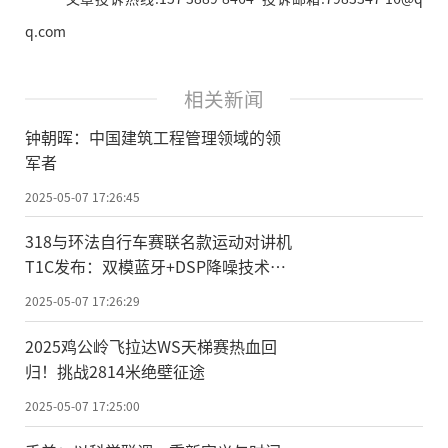
q.com
相关新闻
钟朝晖：中国建筑工程管理领域的领
军者
2025-05-07 17:26:45
318与环法自行车赛联名款运动对讲机
T1C发布：双模蓝牙+DSP降噪技术重
塑户外通信体验
2025-05-07 17:26:29
2025鸡公岭飞拉达WS天梯赛热血回
归！挑战2814米绝壁征途
2025-05-07 17:25:00