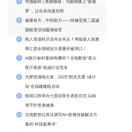
华德眼科 | 角膜移植：为眼睛换上“新视
4
界”，让生命传递光明
健康有方，中药助力——恒修堂第二届减
5
脂蜕变活动圆满收官
熟人资源耗尽后何去何从？寿险新人靠雅
6
商汇荟全国销冠大赛撕开破局口！
AI医疗标杆案例有哪些？北电数智“星火·
7
医疗底座”或成行业范本
为梦想满电出发，2025“阳光关爱·i读计
8
划”在福建建瓯启动
植得口腔举办七星好医生表彰仪式 以标
9
准守护患者健康
北电数智以算法谱写AI+影视传媒解决方
10
案的“科技叙事诗”