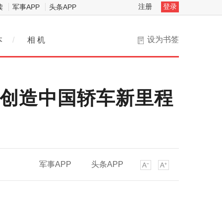
注册
登录
读
军事APP
头条APP
设为书签
本
/
相 机
，创造中国轿车新里程
军事APP
头条APP