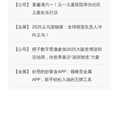
【
公司
】
童趣满六一！云一儿童医院举办社区
儿童欢乐行活
【
会展
】
2025义乌宠物展：全球萌宠生意人冲
向义乌！
【
公司
】
橙子数字受邀参加2025大阪世博深圳
活动周，向世界展示“深圳智造”力量
【
会展
】
好用的炒黄金APP：领峰贵金属
APP，新手轻松入场的王牌工具