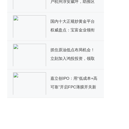
户杭州淳安威坪，助推区
域产业迈向新高度
国内十大正规炒黄金平台
权威盘点：宝富金业领衔
黄金投资新标杆
抓住原油低点布局机会！
立刻加入鸿投投资，领取
高额美元赠金＋超值福利
嘉立创IPO：用“低成本+高
可靠”开启FPC薄膜开关新
篇章