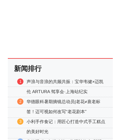
新闻排行
声浪与音浪的共频共振：宝华韦健×迈凯
1
伦 ARTURA 驾享会·上海站纪实
华德眼科暑期摘镜总动员|老花≠衰老标
2
签！迈可视如何改写“老花剧本”
小利手作食记：用匠心打造中式手工糕点
3
的美好时光