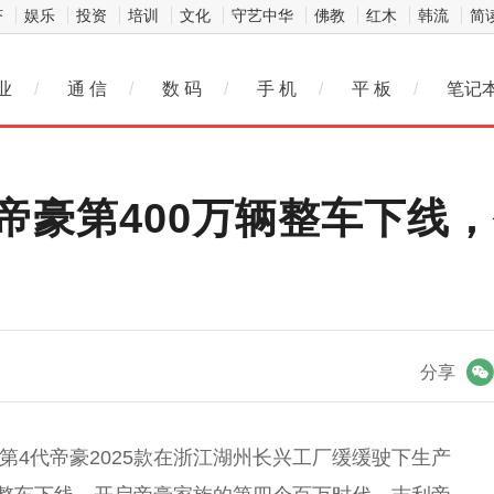
济
娱乐
投资
培训
文化
守艺中华
佛教
红木
韩流
简
业
/
通 信
/
数 码
/
手 机
/
平 板
/
笔记
利帝豪第400万辆整车下线
微信
分享
利第4代帝豪2025款在浙江湖州长兴工厂缓缓驶下生产