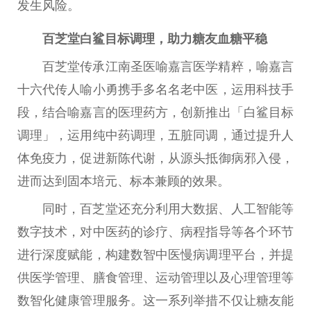
发生风险。
百芝堂白鲨目标调理
，
助力糖友血糖
平
稳
百芝堂传承江南圣医喻嘉言医学精粹，喻嘉言
十六代传人喻小勇携手多名名老
中医
，运用科技手
段，结合喻嘉言的医理
药方
，创新推出「白鲨目标
调理」，运用纯中药调理，五脏同调，通过提升人
体免疫力，促进新陈代谢，从源头抵御病邪入侵，
进而达到固本培元、标本兼顾的
效果
。
同时，百芝堂还充分利用大数据、人工智能等
数字技术，对
中医
药的诊疗、病程指导等各个环节
进行深度赋能，构建数智
中医
慢病调理
平
台
，并提
供医学管理、膳食管理、运动管理以及心理管理等
数智化健康管理服务。这一系列举措不仅让糖友能