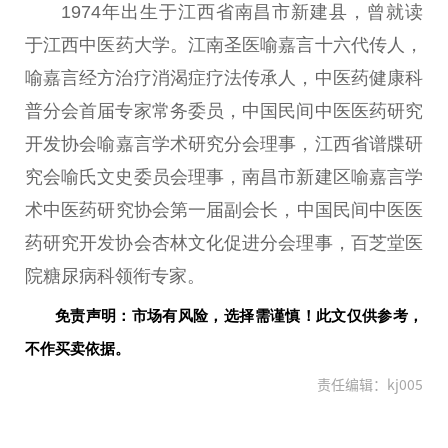
1974年出生于江西省南昌市新建县，曾就读
于江西
中医
药大学。江南圣医喻嘉言十六代传人，
喻嘉言经方
治疗
消渴症疗法传承人，
中医
药健康科
普分会首届专家常务
委员
，
中国
民
间
中医
医药研究
开发
协会
喻嘉言学术研究分会理事，江西省谱牒研
究会喻氏文史
委员
会理事，南昌市新建区喻嘉言学
术
中医
药研究
协会
第一届副
会长
，
中国
民
间
中医
医
药研究开发
协会
杏林文化促进分会理事，百芝堂医
院糖尿病科领衔专家。
免责声明：市场有风险，选择需谨慎！此文仅供参考，
不作买卖依据。
责任编辑：kj005