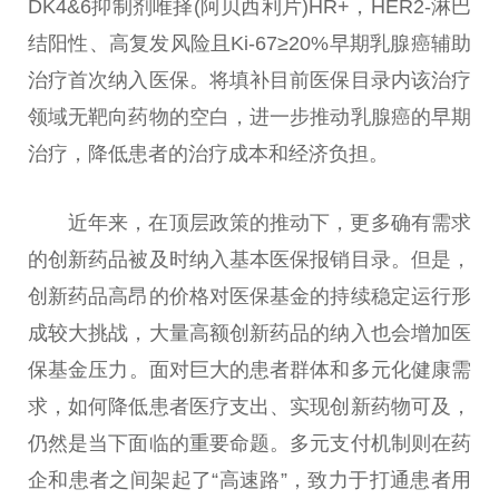
DK4&6抑制剂唯择(阿贝西利片)HR+，HER2-淋巴
结阳
性
、高复发风险且Ki-67≥20%早期乳腺癌辅助
治疗
首次纳入
医保
。将填补目前
医保
目录内该
治疗
领域无靶向药物的空白，进一步推动乳腺癌的早期
治疗
，降低患者的
治疗
成本和经济负担。
近
年来，在顶层政策的推动下，更多确有需求
的创新药品被及时纳入基本
医保
报销目录。但是，
创新药品高昂的价格对
医保
基金
的持续稳定运行形
成较大挑战，大量高额创新药品的纳入也会增加
医
保
基金
压力。面对巨大的患者群体和多元化健康需
求，如何降低患者医疗支出、实现创新药物可及，
仍然是当下面临的
重要
命题。多元支付机制则在药
企和患者之间架起了“高速路”，致力于打通患者用