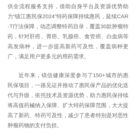
供全流程服务支持，借助自身
平
台
及资源优势助
力“镇江惠民保2024”特药保障持续惠民，延续CAR
-T疗法保障，动态调整特药目录，覆盖30款肿瘤特
药，针对肝癌、胃癌、乳腺癌、食管癌、白血病等
高发病种，进一步提高新药可及
性
，覆盖病种更
广，满足用户更多元的用药需求。
近
年来
，
镁信健康深度参与了150+城市的惠
民保项目，
一路
见证并推动了惠民保产品的优化迭
代与升级，依托技术及资源优势，助力惠民保持续
将高值药械纳入保障、扩大特药保障范围，
大大
提
高了新药、特药可及
性
，减少了患者特别是对恶
性
肿瘤药物的支付负担。