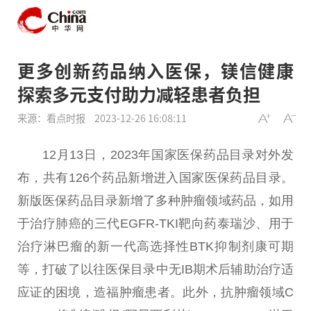
更多创新药品纳入医保，镁信健康
探索多元支付助力减轻患者负担
来源：看点时报
2023-12-26 16:08:11
​12月13日，2023年
国家
医保
药品目录对外发
布，共有126个药品新增进入
国家
医保
药品目录。
新版
医保
药品目录新增了多种肿瘤领域药品，如用
于
治疗
肺癌的三代EGFR-TKI靶向药泰瑞沙、用于
治疗
淋巴瘤的新一代高选择
性
BTK抑制剂康可期
等，打破了以往
医保
目录中无IB期术后辅助
治疗
适
应证的困境，造福肿瘤患者。此外，抗肿瘤领域C