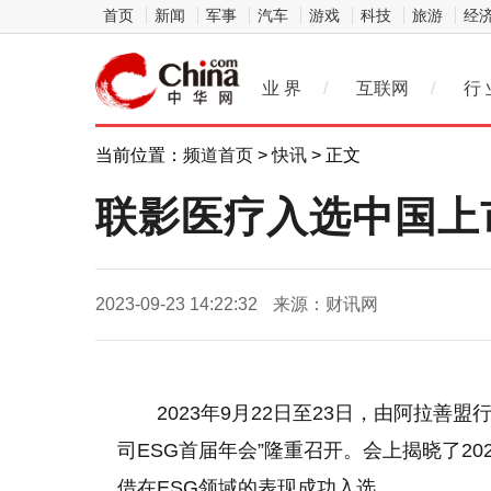
首页
新闻
军事
汽车
游戏
科技
旅游
经
业 界
/
互联网
/
行 
当前位置：
频道首页
>
快讯
> 正文
联影医疗入选中国上
2023-09-23 14:22:32
来源：财讯网
2023年9月22日至23日，由阿拉
司ESG首届年会”隆重召开。会上揭晓了2
借在ESG领域的表现成功入选。