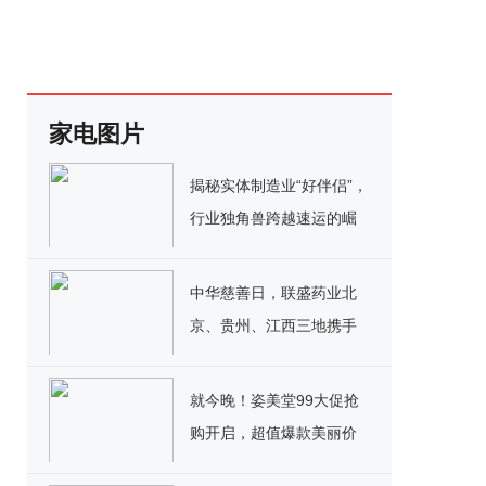
家电图片
揭秘实体制造业“好伴侣”，
行业独角兽跨越速运的崛
起之路
中华慈善日，联盛药业北
京、贵州、江西三地携手
公益行
就今晚！姿美堂99大促抢
购开启，超值爆款美丽价
到，囤1次美1年~