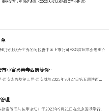
重磅发布：中国信通院《2023大模型和AIGC产业图谱》
名单
证券时报社联合主办的阿拉善中国上市公司ESG首届年会隆重召...
安市小寨兴善寺西街等你~
西安永兴坊第四届-西安城墙2023年9月27日第五届陕西...
的管理
富管理与传承论坛》于2023年9月21日在北京圆满举行。...