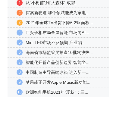
从“小树苗”到“大森林” 成都...
1
探索新赛道 哪个领域能成为家电...
2
2021年全球TV出货下降6.2% 面板...
3
巨头争相布局全屋智能 市场向AI...
4
Mini LED市场不及预期 产业陷...
5
海南省市场监管局抽查10批次快热...
6
智能化开辟产品创新边界 智能坐...
7
中国制造主导高端冰箱 进入新一...
8
苹果或正开发Apple Music新功能...
9
欧洲智能手机2021年“现状”：三...
10