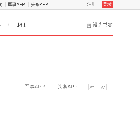
注册
登录
读
军事APP
头条APP
设为书签
本
/
相 机
军事APP
头条APP