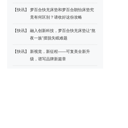
【
快讯
】
梦百合快充床垫和梦百合朗怡床垫究
竟有何区别？请收好这份攻略
【
快讯
】
融入创新科技，梦百合快充床垫让“熬
夜一族”摆脱失眠难题
【
快讯
】
新视觉，新征程——可复美全新升
级，谱写品牌新篇章