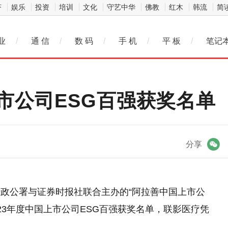
济
娱乐
投资
培训
文化
守艺中华
佛教
红木
韩流
简
业
/
通 信
/
数 码
/
手 机
/
平 板
/
笔记
市公司ESG百强获奖名单
微信
分享
善盟行政公署与证券时报社联合主办的“阿拉善中国上市公
023年度中国上市公司ESG百强获奖名单，联影医疗凭