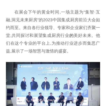
在展会下午的黄金时间,一场主题为“集智·互
融,洞见未来厨房”的2023
中国
集成厨房前沿大会如
约而至。来自各行业
领导
、专家和企业家们齐聚一
堂,共同探讨和展望集成厨房行业
的
美好未来。他
们在这个专业的
平
台
上,为推动行业进步而集思广
益,展示了一场智慧与激情的盛宴。