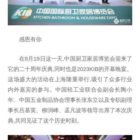
感恩有你
在9月19日这一天,
中国
厨卫家居博览会迎来了
它的
二十
周年庆典,同时也是2023KIB的开幕晚宴。
这场盛大的活动在上海隆重举行,吸引了众多行业
内外嘉宾的参与。
中国
轻工业联合会副
会长
陶小
年、
中国
五金制品
协会
理事长张东立以及专职副理
事长吕基英、柳润峰、孟凡波等
领导
出席了本次庆
典,共同见证了这个历史时刻。