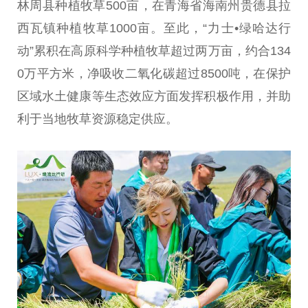
林周县种植牧草500亩，在青海省海南州贵德县拉
西瓦镇种植牧草1000亩。至此，“力士•绿哈达行
动”累积在高原科学种植牧草超过两万亩，约合134
0万
平
方米，净吸收二氧化碳超过8500吨，在保护
区域水土健康等生态效应方面发挥积极作用，并助
利于当地牧草资源稳定供应。