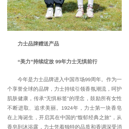
力士品牌赠送产品
“美力”持续绽放 99年力士无惧前行
今年是力士品牌进入
中国
市场99周年。作为一
个享誉全球的品牌，力士持续引领香氛潮流，呵护
肌肤健康，传承“无惧标签”的理念，鼓励所有女
性
不断进取、追求美丽。1924年，力士第一块香皂
在上海诞生，开启其在
中国
的“馥郁经典之旅”，从
香皂到沐浴露，力士凭着独特的品质和香调深受消