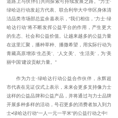
道路上与伙伴们共同探索可持续发展之路。”力士·
绿哈达行动发起方代表、联合利华大中华区身体清
洁品类市场部
总
监余嘉表示，“我们相信，‘力士·绿
哈达行动’将不断发挥公益
平
台
的作用，产生更大
的生态、社会和公益价值。让越来越多的公益力量
在这里汇聚，播种草种、播撒希望，用实际行动为
青藏高原增添‘生态美’、‘人文美’、‘生活美’，为‘美
丽
中国
’建设贡献力量。”
作为力士·绿哈达行动公益合作伙伴，永辉超
市代表在见证仪式上表示，未来会更多支持像力士
这样的公益品牌和公益产品，并将通过与力士品牌
开展多种多样的活动，号召更多的消费者加入到力
士•绿哈达行动“一人一元一
平
米”的公益行动之中!