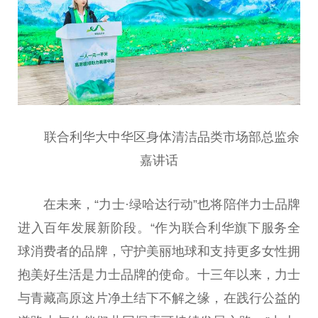
联合利华大中华区身体清洁品类市场部
总
监余
嘉
讲话
在未来，“力士·绿哈达行动”也将陪伴力士品牌
进入
百年
发展新阶段。“作为联合利华旗下服务全
球消费者的品牌，守护美丽地球和支持更多女
性
拥
抱美好生活是力士品牌的
使命
。十三年以来，力士
与青藏高原这片净土结下不解之缘，在践行公益的