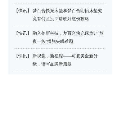
【
快讯
】
梦百合快充床垫和梦百合朗怡床垫究
竟有何区别？请收好这份攻略
【
快讯
】
融入创新科技，梦百合快充床垫让“熬
夜一族”摆脱失眠难题
【
快讯
】
新视觉，新征程——可复美全新升
级，谱写品牌新篇章