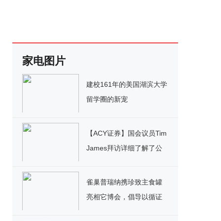
家电图片
建校161年的美国湖滨大学
留学圈的新宠
【ACY证券】国会议员Tim
James拜访详细了解了公
司运作及多元扩展计划
雀巢普瑞纳携珍致主食罐
亮相它博会，倡导以循证
科学为依据的养宠理念