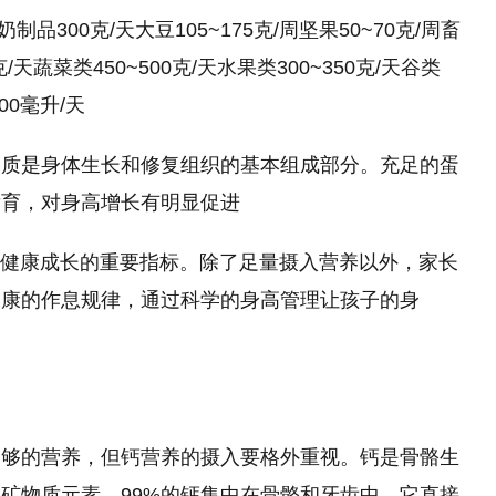
奶制品300克/天大豆105~175克/周坚果50~70克/周畜
克/天蔬菜类450~500克/天水果类300~350克/天谷类
400毫升/天
白质是身体生长和修复组织的基本组成部分。充足的蛋
发育，对身高增长有明显促进
年健康成长
的
重要指标。除了足量摄入营养以外，家长
健康的作息规律，通过科学的身高管理让孩子的身
足够的营养，但钙营养的摄入要格外重视。钙是骨骼生
矿物质元素。99%的钙集中在骨骼和牙齿中，它直接