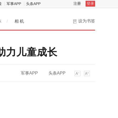
注册
登录
读
军事APP
头条APP
设为书签
本
/
相 机
助力儿童成长
军事APP
头条APP