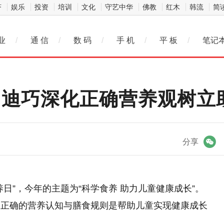
济
娱乐
投资
培训
文化
守艺中华
佛教
红木
韩流
简
业
/
通 信
/
数 码
/
手 机
/
平 板
/
笔记
行”迪巧深化正确营养观树立
微信
分享
营养日”，今年的主题为“科学食养 助力儿童健康成长”。
，正确的营养认知与膳食规则是帮助儿童实现健康成长