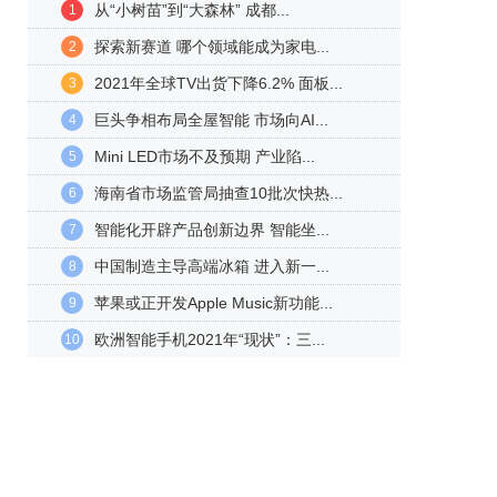
从“小树苗”到“大森林” 成都...
1
探索新赛道 哪个领域能成为家电...
2
2021年全球TV出货下降6.2% 面板...
3
巨头争相布局全屋智能 市场向AI...
4
Mini LED市场不及预期 产业陷...
5
海南省市场监管局抽查10批次快热...
6
智能化开辟产品创新边界 智能坐...
7
中国制造主导高端冰箱 进入新一...
8
苹果或正开发Apple Music新功能...
9
欧洲智能手机2021年“现状”：三...
10