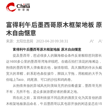
富得利午后墨西哥原木框架地板 原
木自由惬意
来源：太阳信息网
2023-04-20 09:38:31
富得利午后墨西哥原木框架地板 原木自由惬意
提及墨西哥，想必很多人的脑海都会条件反射般联想到那长
达1600多公里的墨西哥湾海岸线吧。在礁石拍打浪花的海滩边，
热情的墨西哥男人弹奏着吉他，纵情歌唱。高大黝黑的侍从头戴
宽大的草帽，斜系彩色条纹披巾，脚踩人字拖，用粗糙的大手为
你端上Taco、鸡尾酒、可口的沙拉和鸡肉卷。
从热情奔放的异域风光到美味无穷的佳肴盛宴，墨西哥无所
不有，无所不包，是众多旅游爱好者的垂涎之地。
而在此之前，富得利依据不同品类的酒质文化为其首创的原
木框架地板新品命名，午后墨西哥以其包容开放的闲适姿态在15