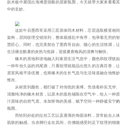
款木板中展现出海滩度假般的居家氛围，今天就带大家来看看其
中的玄妙。
这款午后墨西哥采用三层原体同木材料，芯层选取横竖相间
架构，层间纹理交错排列，整体观感乱中有序，包孕着无穷的智
慧匠心。同时，也完美契合了墨西哥自由、随心的生活情调，让
生活褪去酷暑的炎热与焦躁，迎接夏夜晚风的清爽与畅快。
橡木的质地和谐地融入到家居生活气息中，颜色和纹理犹如
一杯年份久远的鸡尾酒，只看纹理就能品出悠久的古典芬香，让
居室风格平添优雅，也将橡木的生长气息与生活味道融合地惟妙
惟肖。
从材质到颜色，都打破了对传统的束缚。凭借着朴实无华、
清雅纯净的橡木材质，以原木的底色铺陈在空气中，给人一种原
汁原味的自然气质。未加矫饰的美感，赋予空间一种静谧安宁
的
氛围。
而恰到好处的拉丝工艺以及透薄的饰面涂料
，
异常贴合人体
肌肤的触感。当赤脚行走在其间，仿佛能感受到足下纹理的细微