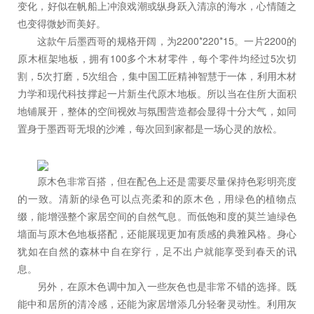
变化，好似在帆船上冲浪戏潮或纵身跃入清凉的海水，心情随之
也变得微妙而美好。
这款午后墨西哥的规格开阔，为2200*220*15。一片2200的
原木框架地板，拥有100多个木材零件，每个零件均经过5次切
割，5次打磨，5次组合，集中国工匠精神智慧于一体，利用木材
力学和现代科技撑起一片新生代原木地板。所以当在住所大面积
地铺展开，整体的空间视效与氛围营造都会显得十分大气，如同
置身于墨西哥无垠的沙滩，每次回到家都是一场心灵的放松。
原木色非常百搭，但在配色上还是需要尽量保持色彩明亮度
的一致。清新的绿色可以点亮柔和的原木色，用绿色的植物点
缀，能增强整个家居空间的自然气息。而低饱和度的莫兰迪绿色
墙面与原木色地板搭配，还能展现更加有质感的典雅风格。身心
犹如在自然的森林中自在穿行，足不出户就能享受到春天的讯
息。
另外，在原木色调中加入一些灰色也是非常不错的选择。既
能中和居所的清冷感，还能为家居增添几分轻奢灵动性。利用灰