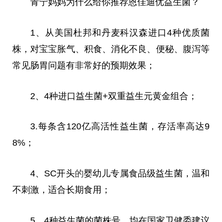
青宁妈妈为什么给你推荐恩佳迪优益生菌？
1、从美国杜邦和丹麦科汉森进口4种优质菌
株，对宝宝胀气、积食、消化不良、便秘、腹泻等
常见肠胃问题有非常好的预期
效果
；
2、4种进口益生菌+双重益生元黄金组合；
3.每条含120亿高活
性
益生菌，存活率高达9
8%；
4、SC开头
的
婴幼儿专属食品级益生菌，温和
不刺激，适合长期食用；
5、4种益生菌的菌株号
，
均在
国家
卫健委建议