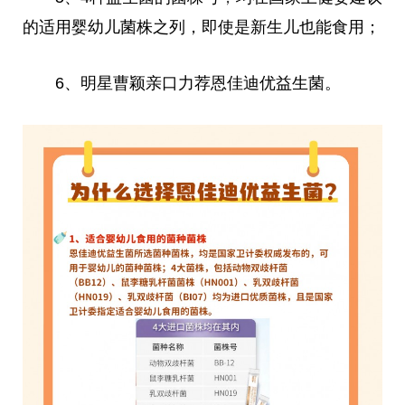
的适用婴幼儿菌株之列，即使是新生儿也能食用；
6、明星曹颖亲口力荐恩佳迪优益生菌。